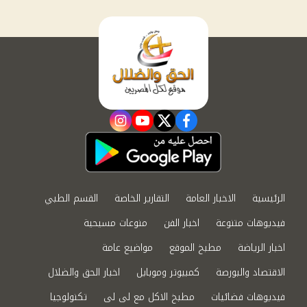
instagram
youtube
twitter
facebook
الرئيسية
الاخبار العامة
التقارير الخاصة
القسم الطبي
فيديوهات متنوعة
اخبار الفن
منوعات مسيحية
اخبار الرياضة
مطبخ الموقع
مواضيع عامة
الاقتصاد والبورصة
كمبيوتر وموبايل
اخبار الحق والضلال
فيديوهات فضائيات
مطبخ الاكل مع لى لى
تكنولوجيا