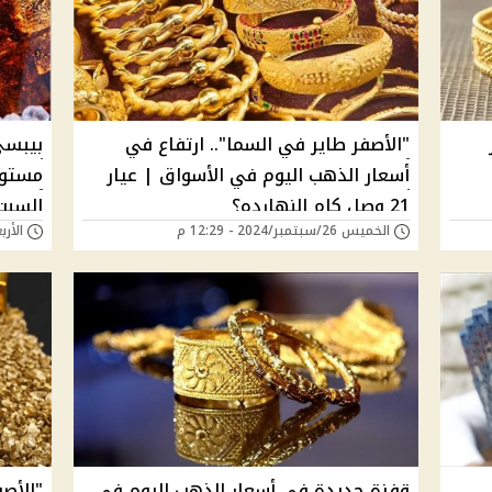
"الأصفر طاير في السما".. ارتفاع في
بيبسي
أسعار الذهب اليوم في الأسواق | عيار
مستوي
21 وصل كام النهارده؟
السبت المقبل 
الخميس 26/سبتمبر/2024 - 12:29 م
الأربعاء 25/سبتمبر/
قفزة جديدة في أسعار الذهب اليوم في
"الأص