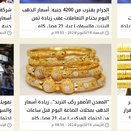
الجرام يقترب من 4200 جنيه: أسعار الذهب
شركة 
ت
اليوم بختام التعاملات عقب زيادة ثمن
 الزيادة
البنزين والسولار|عيار 21 وصل كام
جنيه 
الجمعة 18/أكتوبر/2024 - 09:05 م
الخميس 17/أكتوب
النهاردة؟
ير
"المعدن الأصفر ركب الترند".. زيادة أسعار
تفويله
رار
الذهب بمحلات الصاغة اليوم قبل ساعات
والسو
من اجتماع المركزي|عيار 21 وصل كام
اجتماع
الأربعاء 16/أكتوبر/2024 - 08:50 م
الإثنين 14/أكتوبر/24
النهاردة؟