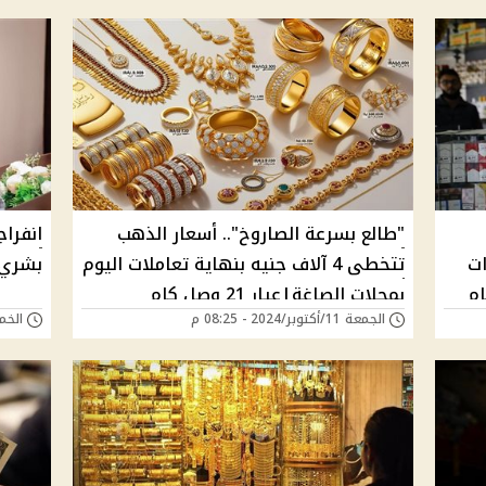
"طالع بسرعة الصاروخ".. أسعار الذهب
انفراج
زيادات
تتخطى 4 آلاف جنيه بنهاية تعاملات اليوم
بشري 
ام
بمحلات الصاغة|عيار 21 وصل كام
الجمعة 11/أكتوبر/2024 - 08:25 م
الخميس 10/أكتوب
النهاردة؟