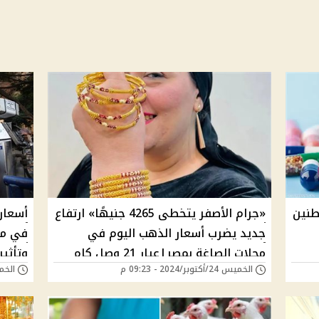
طنين
«جرام الأصفر يتخطى 4265 جنيهًا» ارتفاع
جديد يضرب أسعار الذهب اليوم في
في مص
محلات الصاغة بمصر|عيار 21 وصل كام
وتأثي
الخميس 24/أكتوبر/2024 - 09:23 م
الخميس 24/أكتوب
الآن؟