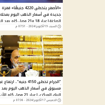
«الأصفر يتخطى 4220 جنيهًا» قفزة
جديدة في أسعار الذهب اليوم بمحلا
الصاغة|عيار 18 و21 وصل كام بعد
السبت 19/أكتوبر/2024 - 07:51 م
الجديدة؟
"الجرام تخطى 4150 جنيه".. ارتفاع غ
مسبوق في أسعار الذهب اليوم بعد ق
البنك المركزي|عيار 21 وصل كام الآن؟
الخميس 17/أكتوبر/2024 - 07:36 م