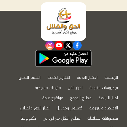
instagram
youtube
twitter
facebook
الرئيسية
الاخبار العامة
التقارير الخاصة
القسم الطبي
فيديوهات متنوعة
اخبار الفن
منوعات مسيحية
اخبار الرياضة
مطبخ الموقع
مواضيع عامة
الاقتصاد والبورصة
كمبيوتر وموبايل
اخبار الحق والضلال
فيديوهات فضائيات
مطبخ الاكل مع لى لى
تكنولوجيا