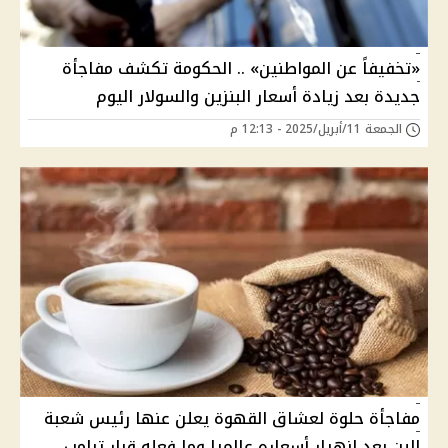
«تخفيفاً عن المواطنين» .. الحكومة تكشف مفاجأة
جديدة بعد زيادة أسعار البنزين والسولار اليوم
الجمعة 11/أبريل/2025 - 12:13 م
مفاجأة حلوة لعشاق القهوة يعلن عنها رئيس شعبة
البن بعد انهيار أسعاره عالميا وما فعله قرار ترامب