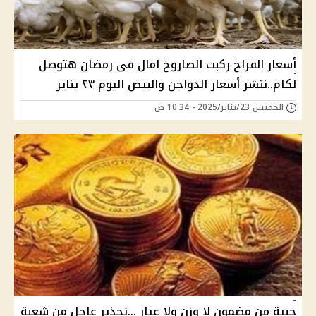
أسعار الفراخ ركبت الصاروخ امال فى رمضان هتوصل
لكام..ننشر أسعار الدواجن والبيض اليوم ٢٣ يناير
الخميس 23/يناير/2025 - 10:34 ص
جنية من مضمون لا وزن ولا عيار ...تحذير عاجل من شعبة