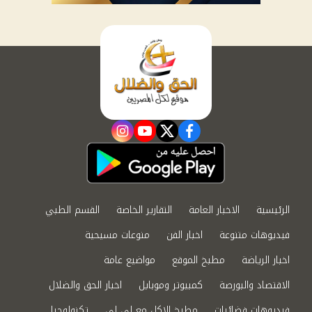
instagram
youtube
twitter
facebook
الرئيسية
الاخبار العامة
التقارير الخاصة
القسم الطبي
فيديوهات متنوعة
اخبار الفن
منوعات مسيحية
اخبار الرياضة
مطبخ الموقع
مواضيع عامة
الاقتصاد والبورصة
كمبيوتر وموبايل
اخبار الحق والضلال
فيديوهات فضائيات
مطبخ الاكل مع لى لى
تكنولوجيا