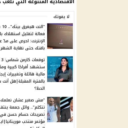
الاقتصادية المتنوعة التي تلعب 
لا يفوتك
"النت
فعالة لتقليل استهلاك با
الإنترنت: احرص على مدّ ع
باقتك حتى نهاية الشهر
توقع
ستشهد أفراحًا كبيرة وم
مالية هائلة وتغييرات إيجا
بالفترة المقبلة|هل أنت 
الحظ؟
"مش صغير عشان نعلمك
تتكلم".. وائل جمعة ينتق
تصريحات حسام حسن في
مؤتمر منتخب موريتانيا|اي