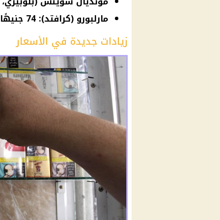
مونديال سويتش (بلوبيري، منتول): 72
مارلبورو (كرافتد): 74 جنيهًا
زيادات جديدة في الأسعار