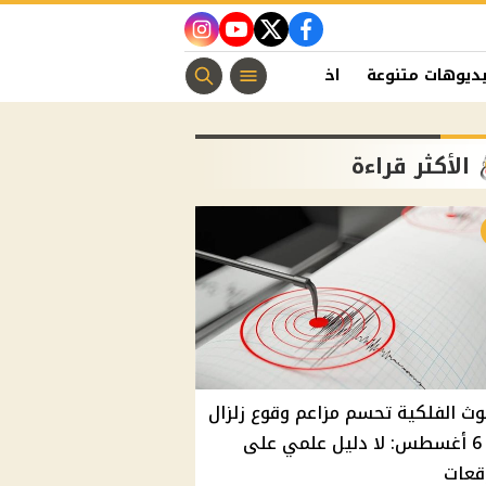
instagram
youtube
twitter
facebook
ديوهات متنوعة
اخبار الفن
منوعات مسيحية
اخبار الرياضة
الأكثر قراءة
وث الفلكية تحسم مزاعم وقوع زلزال
غدًا 6 أغسطس: لا دليل علمي على
قعات