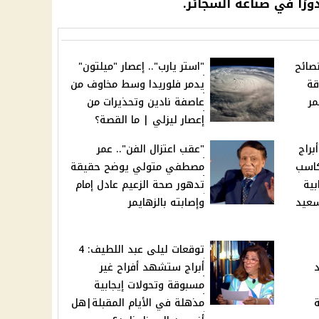
دورًا في صناعة
السجائر
.
 هيغرق بيتك".. 10 نصائح
"استر يارب".. إعصار "ميلتون"
قة
يدمر فلوريدا وسط مخاوف من
مر
عاصفة نادين وتحذيرات من
إعصار ليزلي | ما القصة؟
ات كارمن شماس: 3 أبراج
"عقب اعتزال الفن".. عمر
كاسب
مصطفي متولي يوضح حقيقة
بية
تدهور صحة الزعيم عادل إمام
سعيد
وإصابته بالزهايمر
توقعات ليلى عبد اللطيف: 4
د
أبراج ستشهد أفراح غير
مسبوقة وتحولات إيجابية
ة
مذهلة في الأيام المقبلة|هل