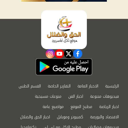
instagram
youtube
twitter
facebook
الرئيسية
الاخبار العامة
التقارير الخاصة
القسم الطبي
فيديوهات متنوعة
اخبار الفن
منوعات مسيحية
اخبار الرياضة
مطبخ الموقع
مواضيع عامة
الاقتصاد والبورصة
كمبيوتر وموبايل
اخبار الحق والضلال
فيديوهات فضائيات
مطبخ الاكل مع لى لى
تكنولوجيا