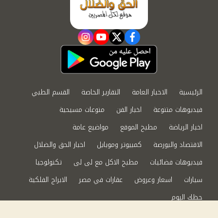
instagram
youtube
twitter
facebook
الرئيسية
الاخبار العامة
التقارير الخاصة
القسم الطبي
فيديوهات متنوعة
اخبار الفن
منوعات مسيحية
اخبار الرياضة
مطبخ الموقع
مواضيع عامة
الاقتصاد والبورصة
كمبيوتر وموبايل
اخبار الحق والضلال
فيديوهات فضائيات
مطبخ الاكل مع لى لى
تكنولوجيا
سيارات
اسعار وعروض
عقارات في مصر
الابراج الفلكية
حظك اليوم