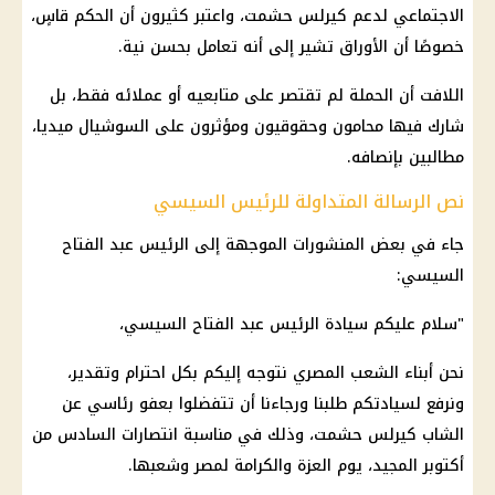
الاجتماعي
لدعم
كيرلس حشمت
، واعتبر كثيرون أن الحكم قاسٍ،
خصوصًا أن الأوراق تشير إلى أنه تعامل بحسن نية.
اللافت أن الحملة لم تقتصر على متابعيه أو عملائه فقط، بل
شارك فيها محامون وحقوقيون ومؤثرون على
السوشيال ميديا
،
مطالبين بإنصافه.
نص الرسالة المتداولة للرئيس السيسي
جاء في بعض المنشورات الموجهة إلى
الرئيس عبد الفتاح
السيسي
:
"سلام عليكم سيادة
الرئيس عبد الفتاح السيسي
،
نحن أبناء
الشعب المصري
نتوجه إليكم بكل احترام وتقدير،
ونرفع لسيادتكم طلبنا ورجاءنا أن تتفضلوا بعفو رئاسي عن
الشاب
كيرلس حشمت
، وذلك في مناسبة انتصارات السادس من
أكتوبر المجيد، يوم العزة والكرامة لمصر وشعبها.