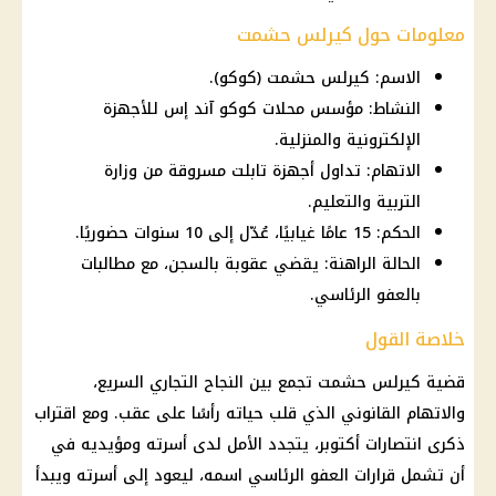
معلومات حول كيرلس حشمت
الاسم: كيرلس حشمت (كوكو).
النشاط: مؤسس محلات كوكو آند إس للأجهزة
الإلكترونية والمنزلية.
الاتهام: تداول أجهزة تابلت مسروقة من وزارة
التربية والتعليم.
الحكم: 15 عامًا غيابيًا، عُدّل إلى 10 سنوات حضوريًا.
الحالة الراهنة: يقضي عقوبة بالسجن، مع مطالبات
بالعفو الرئاسي.
خلاصة القول
قضية كيرلس حشمت
تجمع بين النجاح التجاري السريع،
والاتهام القانوني الذي قلب حياته رأسًا على عقب. ومع اقتراب
ذكرى
انتصارات أكتوبر
، يتجدد الأمل لدى أسرته ومؤيديه في
أن تشمل
قرارات
العفو الرئاسي
اسمه، ليعود إلى أسرته ويبدأ