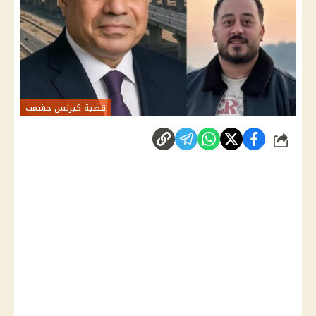
قضية كيرلس حشمت
شارك