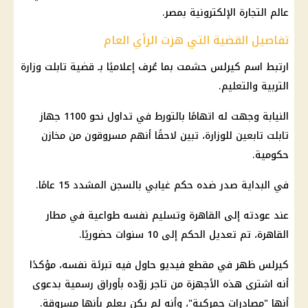
عالم التجارة الإلكترونية بمصر.
تفاصيل القضية التي هزت الرأي العام
ارتبط اسم
كيرلس حشمت
بما عُرف إعلاميًا بـ
قضية تابلت
وزارة
التربية والتعليم
.
النيابة وجهت له اتهامًا بالتورط في تداول نحو 1100 جهاز
تابلت تابعين للوزارة، تبين لاحقًا أنهم مسروقون من مخازن
حكومية.
في البداية صدر ضده حكم غيابي بالسجن المشدد 15 عامًا.
عند عودته إلى القاهرة وتسليم نفسه طواعية في مطار
القاهرة، تم تعديل الحكم إلى 10 سنوات حضوريًا.
كيرلس ظهر في مقطع فيديو حاول فيه تبرئة نفسه، مؤكدًا
أنه اشترى هذه الأجهزة من تاجر زوّده بأوراق رسمية بدعوى
أنها "مصادرات جمركية"، وأنه لم يكن يعلم بأنها مسروقة.