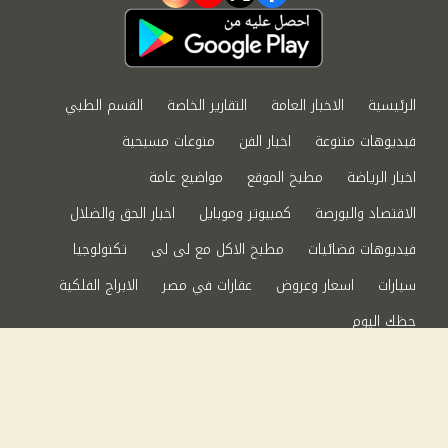
instagram
youtube
twitter
facebook
الرئيسية
الاخبار العامة
التقارير الخاصة
القسم الطبي
فيديوهات متنوعة
اخبار الفن
منوعات مسيحية
اخبار الرياضة
مطبخ الموقع
مواضيع عامة
الاقتصاد والبورصة
كمبيوتر وموبايل
اخبار الحق والضلال
فيديوهات فضائيات
مطبخ الاكل مع لى لى
تكنولوجيا
سيارات
اسعار وعروض
عقارات في مصر
الابراج الفلكية
حظك اليوم
من نحن
سياسة الخصوصية
اتصل بنا
©2024 الحق والضلال All Rights Reserved.
Powered by