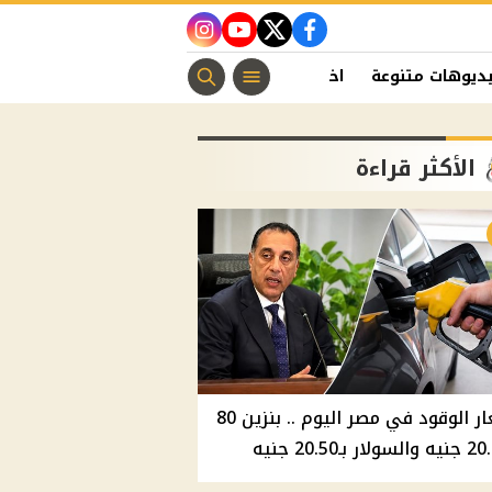
instagram
youtube
twitter
facebook
ديوهات متنوعة
اخبار الفن
منوعات مسيحية
اخبار الرياضة
الأكثر قراءة
أسعار الوقود في مصر اليوم .. بنزين 80