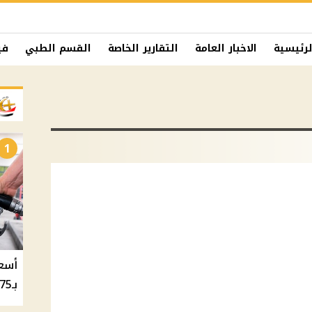
لرئيسية
الاخبار العامة
التقارير الخاصة
القسم الطبي
في
1
بـ20.75 جنيه والسولار بـ20.50 جنيه