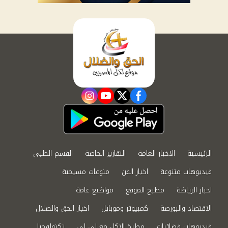
instagram
youtube
twitter
facebook
الرئيسية
الاخبار العامة
التقارير الخاصة
القسم الطبي
فيديوهات متنوعة
اخبار الفن
منوعات مسيحية
اخبار الرياضة
مطبخ الموقع
مواضيع عامة
الاقتصاد والبورصة
كمبيوتر وموبايل
اخبار الحق والضلال
فيديوهات فضائيات
مطبخ الاكل مع لى لى
تكنولوجيا