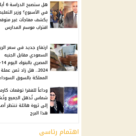
هل ستصبح الدراسة
في الأسبوع؟ وزير التعليم
يكشف مفاجآت غير متوقع
اقتراب موسم المدارس
ارتفاع جديد في سعر الري
السعودي مقابل الجنيه
2024.. هل زاد ثمن عملة
المملكة بالسوق السوداء
وداعاً للفقر! توقعات كارم
شماس تُذهل الجميع وتُش
إلى ثروة هائلة تنتظر أص
هذا البرج
اهتمام رئاسي