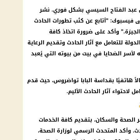
س عبد الفتاح السيسي بشكل فوري. نشر
 فيسبوك: "أتابع عن كثب تطورات الحادث
لجيزة." وأكد على ضرورة اتخاذ كافة
لدولة للتعامل مع آثار الحادث وتقديم الرعاية
 لأسر الضحايا في بيت من بيوته التي يُعبد
اً هاتفيًا بقداسة البابا تواضروس، حيث قدم
 لاحتواء آثار الحادث الأليم.
ير الصحة والسكان، بتقديم كافة الخدمات
ث. وأكد المتحدث الرسمي لوزارة الصحة،