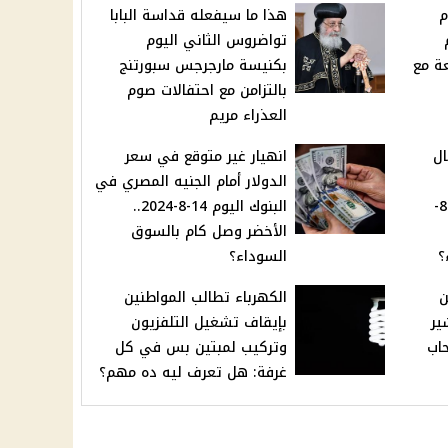
 6 أيام
هذا ما سيفعله قداسة البابا
تواضروس الثاني اليوم
ة مع
بكنيسة مارجرجس سبورتنج
بالتزامن مع احتفالات صوم
العذراء مريم
ال
انهيار غير متوقع في سعر
الدولار أمام الجنيه المصري في
المصري بالبنوك اليوم 14-8-
البنوك اليوم 14-8-2024..
الأخضر وصل كام بالسوق
؟
السوداء؟
ن
الكهرباء تطالب المواطنين
ير
بإيقاف تشغيل التلفزيون
حاب
وتركيب لمبتين بس في كل
غرفة: هل تعرف ليه ده مهم؟