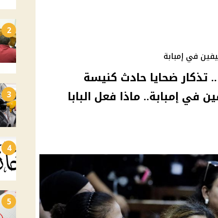
2
فين في إمبابة
. تذكار ضحايا حادث كنيسة
في إمبابة.. ماذا فعل البابا
3
4
5