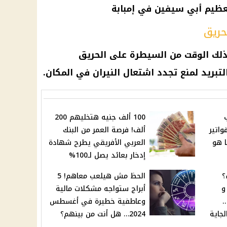
ظيم أبي سيفين في إمبابة
حريق
ذلك الوقت من السيطرة على الحريق
تبريد لمنع تجدد اشتعال النيران في المكان.
100 ألف جنيه هتخليهم 200
واتير
ألف! فرصة العمر من البنك
ا هو
العربي الأفريقي يطرح شهادة
إدخار بعائد يصل لـ100%
؟
الحظ مش هيلعب معاهم! 5
و
أبراج ستواجه مشكلات مالية
.
وعاطفية خطيرة في أغسطس
جاية
2024… هل أنت من بينهم؟