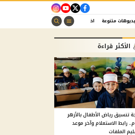
instagram
youtube
twitter
facebook
ديوهات متنوعة
اخبار الفن
منوعات مسيحية
اخبار الرياضة
الأكثر قراءة
ة تنسيق رياض الأطفال بالأزهر
م.. رابط الاستعلام وآخر موعد
يم الملفات