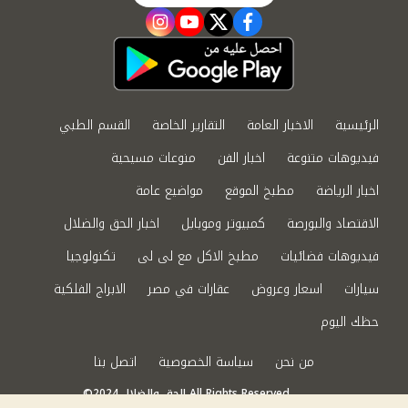
instagram
youtube
twitter
facebook
الرئيسية
الاخبار العامة
التقارير الخاصة
القسم الطبي
فيديوهات متنوعة
اخبار الفن
منوعات مسيحية
اخبار الرياضة
مطبخ الموقع
مواضيع عامة
الاقتصاد والبورصة
كمبيوتر وموبايل
اخبار الحق والضلال
فيديوهات فضائيات
مطبخ الاكل مع لى لى
تكنولوجيا
سيارات
اسعار وعروض
عقارات في مصر
الابراج الفلكية
حظك اليوم
من نحن
سياسة الخصوصية
اتصل بنا
©2024 الحق والضلال All Rights Reserved.