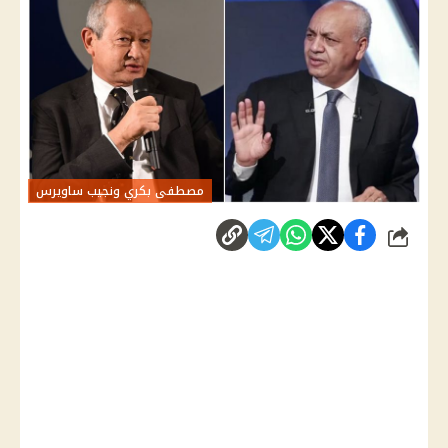
مصطفى بكري ونجيب ساويرس
شارك