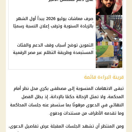
صرف معاشات يوليو 2026 يبدأ أول الشهر
بالزيادة السنوية وترقب إعلان النسبة رسميًا
التموين توضح أسباب وقف الدعم والفئات
المستبعدة وطريقة التظلم عبر مصر الرقمية
قرينة البراءة قائمة
تبقى الاتهامات المنسوبة إلى
مصطفى بكري
محل نظر أمام
المحكمة، ولا تمثل الإحالة حكمًا بالإدانة، إذ يظل الفصل
النهائي في الدعوى مرهونًا بما ستسفر عنه جلسات المحاكمة
وما تقدمه الأطراف من مستندات ودفوع.
ومن المنتظر أن تشهد الجلسات المقبلة عرض تفاصيل الدعوى،