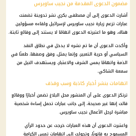
مضمون الدعوى المقدمة من نجيب ساويرس
أشارت الدعوى إلى أن
مصطفى بكري
نشر تدوينة تضمنت
عبارات تزعم زيارة
نجيب ساويرس
لإسرائيل ولقاءه مسؤولين
هناك، وهو ما اعتبرته الدعوى اتهامًا لا يستند إلى وقائع ثابتة.
وأكدت الدعوى أن ما تم نشره لا يدخل في نطاق النقد
السياسي أو حرية التعبير، وإنما يمثل، وفق وصفها، طعنًا في
الذمة واتهامًا يمس الشرف والاعتبار، ويستهدف النيل من
سمعة الشاكي.
اتهامات بنشر أخبار كاذبة وسب وقذف
ترتكز الدعوى على أن المنشور محل البلاغ تضمن أخبارًا ووقائع
قالت إنها غير صحيحة، إلى جانب عبارات تحمل إساءة شخصية
مباشرة لرجل الأعمال
نجيب ساويرس
.
واعتبرت الدعوى أن هذه العبارات خرجت عن حدود الرأي
المسموح به قانونًا، وتحولت إلى اتهامات تمس الكرامة