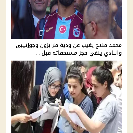
محمد صلاح يغيب عن ودية طرابزون وجوزتيبي
والنادي ينفي حجز مستحقاته قبل ...