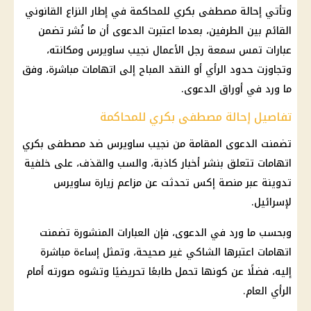
وتأتي إحالة
مصطفى بكري
للمحاكمة في إطار النزاع القانوني
القائم بين الطرفين، بعدما اعتبرت الدعوى أن ما نُشر تضمن
عبارات تمس سمعة رجل الأعمال
نجيب ساويرس
ومكانته،
وتجاوزت حدود الرأي أو النقد المباح إلى اتهامات مباشرة، وفق
ما ورد في أوراق الدعوى.
تفاصيل إحالة مصطفى بكري للمحاكمة
تضمنت الدعوى المقامة من
نجيب ساويرس
ضد
مصطفى بكري
اتهامات تتعلق بنشر
أخبار كاذبة
، والسب والقذف، على خلفية
تدوينة عبر
منصة إكس
تحدثت عن مزاعم زيارة
ساويرس
لإسرائيل.
وبحسب ما ورد في الدعوى، فإن العبارات المنشورة تضمنت
اتهامات اعتبرها الشاكي غير صحيحة، وتمثل إساءة مباشرة
إليه، فضلًا عن كونها تحمل طابعًا تحريضيًا وتشوه صورته أمام
الرأي العام.