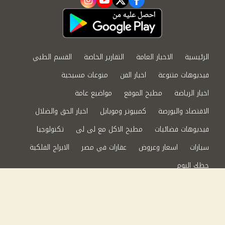
instagram
youtube
twitter
facebook
الرئيسية
الاخبار العامة
التقارير الخاصة
القسم الطبي
فيديوهات متنوعة
اخبار الفن
منوعات مسيحية
اخبار الرياضة
مطبخ الموقع
مواضيع عامة
الاقتصاد والبورصة
كمبيوتر وموبايل
اخبار الحق والضلال
فيديوهات فضائيات
مطبخ الاكل مع لى لى
تكنولوجيا
سيارات
اسعار وعروض
عقارات في مصر
الابراج الفلكية
حظك اليوم
من نحن
سياسة الخصوصية
اتصل بنا
©2024 الحق والضلال All Rights Reserved.
Powered by