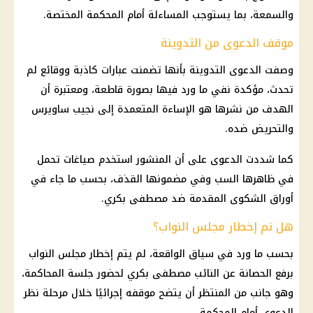
والسمعة، بما يستوجب المساءلة أمام المحكمة المختصة.
موقف الدعوى من التدوينة
وصفت الدعوى التدوينة بأنها تضمنت عبارات كاذبة ووقائع لم
تحدث، مؤكدة نفي ما ورد فيها بصورة قاطعة، ومعتبرة أن
الهدف من نشرها هو الإساءة المتعمدة إلى
نجيب ساويرس
والتحريض ضده.
كما شددت الدعوى على أن المنشور استخدم صياغات تحمل
في ظاهرها السب وفي مضمونها القذف، بحسب ما جاء في
أوراق الشكوى المقدمة ضد
مصطفى بكري
.
هل تم إخطار مجلس النواب؟
بحسب ما ورد في سياق الواقعة، لم يتم إخطار
مجلس النواب
برفع الحصانة عن النائب
مصطفى بكري
لحضور جلسة المحاكمة،
وهو جانب من المنتظر أن يتضح موقفه إجرائيًا خلال مرحلة نظر
الدعوى أمام المحكمة.