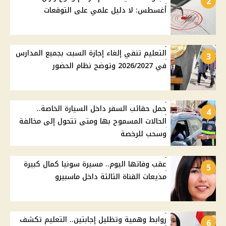
2
أغسطس: لا دليل علمي على التوقعات
التعليم تنفي إلغاء إجازة السبت بجميع المدارس
3
في 2026/2027 وتوضح نظام الحضور
حمل حقائب السفر داخل السيارة الخاصة..
4
الحالات المسموح بها ومتى تتحول إلى مخالفة
وسحب للرخصة
عقب وفاتها اليوم.. مسيرة سونيا كمال كبيرة
5
مذيعات القناة الثالثة داخل ماسبيرو
روابط وهمية وتظليل إجابتين.. التعليم تكشف
6