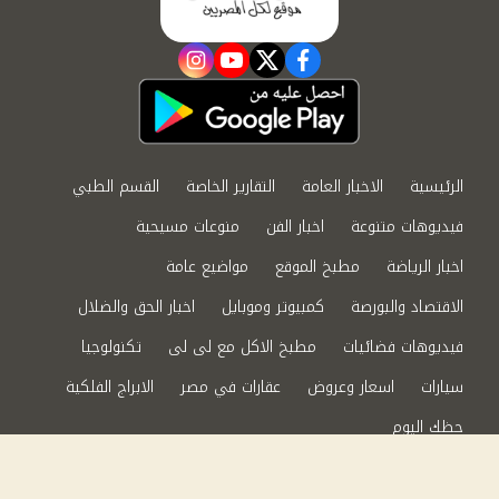
instagram
youtube
twitter
facebook
الرئيسية
الاخبار العامة
التقارير الخاصة
القسم الطبي
فيديوهات متنوعة
اخبار الفن
منوعات مسيحية
اخبار الرياضة
مطبخ الموقع
مواضيع عامة
الاقتصاد والبورصة
كمبيوتر وموبايل
اخبار الحق والضلال
فيديوهات فضائيات
مطبخ الاكل مع لى لى
تكنولوجيا
سيارات
اسعار وعروض
عقارات في مصر
الابراج الفلكية
حظك اليوم
من نحن
سياسة الخصوصية
اتصل بنا