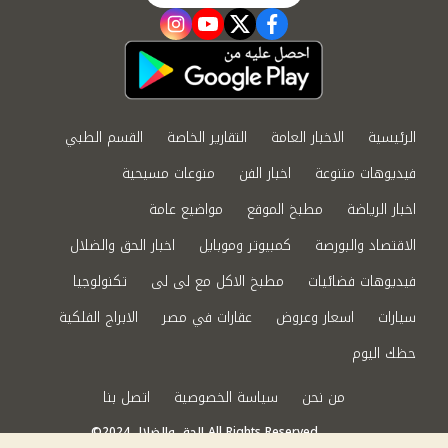
instagram
youtube
twitter
facebook
الرئيسية
الاخبار العامة
التقارير الخاصة
القسم الطبي
فيديوهات متنوعة
اخبار الفن
منوعات مسيحية
اخبار الرياضة
مطبخ الموقع
مواضيع عامة
الاقتصاد والبورصة
كمبيوتر وموبايل
اخبار الحق والضلال
فيديوهات فضائيات
مطبخ الاكل مع لى لى
تكنولوجيا
سيارات
اسعار وعروض
عقارات في مصر
الابراج الفلكية
حظك اليوم
من نحن
سياسة الخصوصية
اتصل بنا
©2024 الحق والضلال All Rights Reserved.