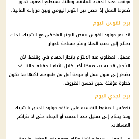
موقف يعيد الدفء للعلاقة. وماليًا، يستطيع العقرب تجاوز
ضغوط العمل إذا فصل بين التوتر اليومي وبين قراراته المالية.
برج القوس اليوم
قد يمر مولود القوس ببعض التوتر العاطفي مع الشريك، لذلك
يحتاج إلى تجنب العناد وفتح مساحة للحوار.
مهنيًا، المطلوب منه الالتزام بإنجاز المهام في وقتها، لأن
التأجيل قد يسبب ضغطًا أكبر خلال الأيام المقبلة. ماليًا، قد
يضطر إلى قبول عمل أو فرصة أقل من طموحه، لكنها قد تكون
خطوة مؤقتة لحين تحسن الظروف.
برج الجدي اليوم
تنعكس الضغوط النفسية على علاقة مولود الجدي بالشريك،
وقد يحتاج إلى تقليل حدة الصمت أو الجفاء حتى لا تتراكم
المسافات.
في العمل، يستطيع إنجاز مهام صعبة رغم الضغط، ما يعزز