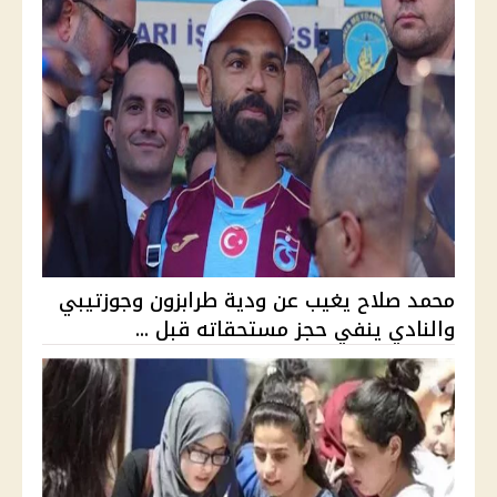
محمد صلاح يغيب عن ودية طرابزون وجوزتيبي
والنادي ينفي حجز مستحقاته قبل ...