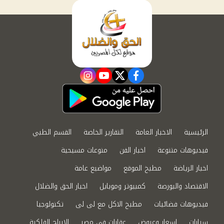
instagram
youtube
twitter
facebook
الرئيسية
الاخبار العامة
التقارير الخاصة
القسم الطبي
فيديوهات متنوعة
اخبار الفن
منوعات مسيحية
اخبار الرياضة
مطبخ الموقع
مواضيع عامة
الاقتصاد والبورصة
كمبيوتر وموبايل
اخبار الحق والضلال
فيديوهات فضائيات
مطبخ الاكل مع لى لى
تكنولوجيا
سيارات
اسعار وعروض
عقارات في مصر
الابراج الفلكية