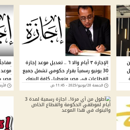
ن
الإجازة ٣ أيام واﻻ ٦ .. تعديل موعد إجازة
مفاجأ
ام قبل
30 يونيو رسمياً بقرار حكومي تشمل جميع
القطاعات في مصر وتعطيل كافة البنوك
مصر رس
الجمعة 20/يونيو/2025 - 11:45 ص
الأربعاء 18/يونيو/
هل تبدأ الأثنين أم الخميس؟
الهجر