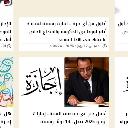
عد أول
أطول من أي مرة!.. اجازة رسمية لمدة 3
الإجاز
اص
أيام لموظفي الحكومة والقطاع الخاص
للموظ
والبنوك في هذا الموعد
الخميس 12/يونيو/2025 - 06:24 م
الثلاثاء 10/يونيو/5
وباقي 
ر
أجمل خبر في منتصف السنة.. إجازات
هل سي
راء
يونيو 2025 تصل لـ13 يومًا رسمية
إجازة