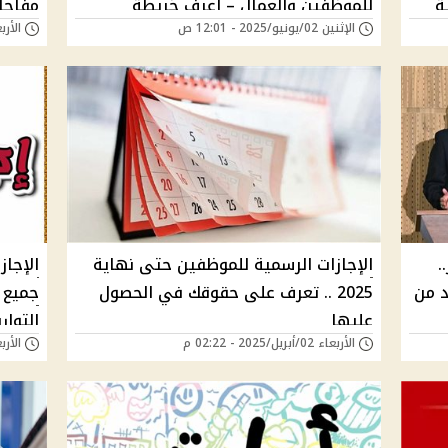
ة
للموظفين والعمال – اعرف خريطة
مفاجأة
الإثنين 02/يونيو/2025 - 12:01 ص
الأربعاء 16/أبريل/
ها
العطلات وأول يوم راحة كبير
.
الإجازات الرسمية للموظفين حتى نهاية
د من
2025 .. تعرف على حقوقك في الحصول
جميع 
عليها
التوا
الأربعاء 02/أبريل/2025 - 02:22 م
الأربعاء 29/يناير/
البنو