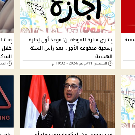
سمية
بشرى سارة للموظفين: موعد أول إجازة
متشلش
رسمية مدفوعة الأجر .. بعد رأس السنة
خلال ع
الهجرية
المرك
الخميس 11/يوليو/2024 - 10:32 م
الخميس 11/يوليو
قرار رسمي من الحكومة يزف مفاجأة
غلق ج