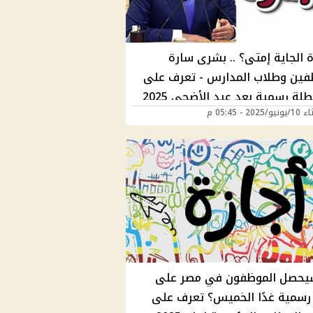
ة الجاية إمتى؟ .. بشرى سارة
فين وطلاب المدارس - تعرف على
أول عطلة رسمية بعد عيد الأضحى 2025
202 - 05:45 م
الإجازات حتى نهاية العام
حصل الموظفون في مصر على
 رسمية غدًا الخميس؟ تعرف على