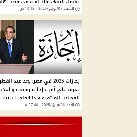
تشمل البنوك والدراسة في مصر نهاي
السبت 07/يونيو/2025 - 10:13 ص
يونيو واجتماعات حكومية لحسم موعد
بالتاريخ
إجازات 2025 في مصر: بعد عيد الفطر.
تعرف على أقرب إجازة رسمية والعدي
العطلات المرتقبة هذا العام | ياتري
الأحد 06/أبريل/2025 - 07:46 م
هتقعد في البيت كام يوم؟