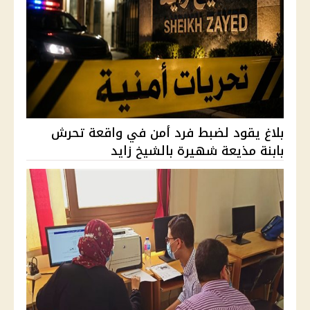
بلاغ يقود لضبط فرد أمن في واقعة تحرش
بابنة مذيعة شهيرة بالشيخ زايد