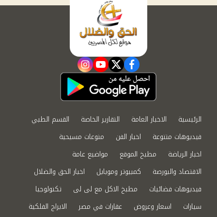
instagram
youtube
twitter
facebook
الرئيسية
الاخبار العامة
التقارير الخاصة
القسم الطبي
فيديوهات متنوعة
اخبار الفن
منوعات مسيحية
اخبار الرياضة
مطبخ الموقع
مواضيع عامة
الاقتصاد والبورصة
كمبيوتر وموبايل
اخبار الحق والضلال
فيديوهات فضائيات
مطبخ الاكل مع لى لى
تكنولوجيا
سيارات
اسعار وعروض
عقارات في مصر
الابراج الفلكية