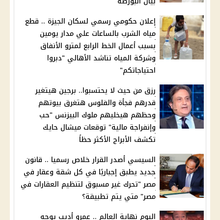
بيان البورصة
إعلان حكومي رسمي لسكان الجيزة .. قطع
مياه الشرب بالساعات علي مدار يومين
بسبب أعمال الخط الرابع لمترو الأنفاق
وشركة المياه تناشد الأهالي "دبروا
احتياجاتكم"
رزق من حيث لا يحتسبوا.. برجين هيتغير
قدرهم فجأة والفلوس هتغرق بيوتهم
وحظهم هيخليهم ملوك البيزنس "حب
وإنفراجة مالية" توقعات ميشال حايك
تكشف الأبراج الأكثر حظاً
السيسي أصدر القرار خلاص رسميا .. قانون
جديد يطبق إجباريًا في كل شقة وعقار في
مصر "تحرك غير مسبوق لتنظيم العقارات في
مصر" متي يتم تطبيقة؟
اليوم نهاية العالم .. عمرو أديب يوجه