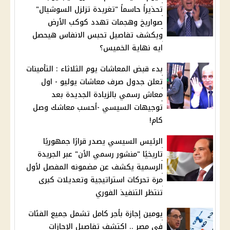
تحذيراً حاسماً "تغريدة تزلزل السوشيال"
صواريخ وهجمات تهدد كوكب الأرض
ويكشف تفاصيل تحبس الانفاس هيحصل
ايه نهاية الخميس؟
بدء قبض المعاشات يوم الثلاثاء : التأمينات
تعلن جدول صرف معاشات يوليو - اول
معاش رسمي بالزيادة الجديدة بعد
توجيهات السيسي -أحسب معاشك وصل
كام!
الرئيس السيسي يصدر قرارًا جمهوريًا
تاريخيًا "منشور رسمي الأن" عبر الجريدة
الرسمية يكشف عن مضمونه المفصل لأول
مرة تحركات استراتيجية وتعديلات كبرى
تنتظر التنفيذ الفوري
يومين إجازة بأجر كامل تشمل جميع الفئات
في مصر .. اكتشف تفاصيل الإجازات