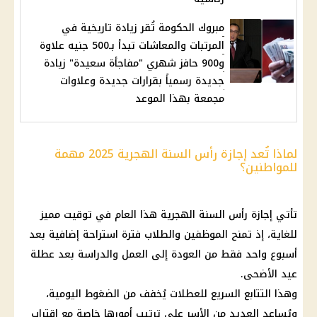
مبروك الحكومة تُقر زيادة تاريخية في
المرتبات والمعاشات تبدأ بـ500 جنيه علاوة
و900 حافز شهري "مفاجأة سعيدة" زيادة
جديدة رسمياً بقرارات جديدة وعلاوات
مجمعة بهذا الموعد
لماذا تُعد إجازة رأس السنة الهجرية 2025 مهمة
للمواطنين؟
تأتي
إجازة
رأس السنة الهجرية هذا العام في توقيت مميز
للغاية، إذ تمنح الموظفين والطلاب فترة استراحة إضافية بعد
أسبوع واحد فقط من
العودة إلى العمل والدراسة بعد عطلة
عيد
الأضحى.
وهذا التتابع السريع للعطلات يُخفف من الضغوط اليومية،
ويُساعد العديد من الأسر على ترتيب أمورها خاصة مع اقتراب