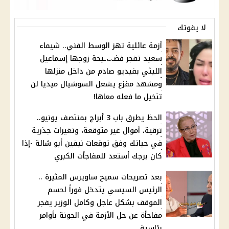
لا يفوتك
أزمة عائلية تهز الوسط الفني.. شيماء
سعيد تفجر فضـ،ـ،ـيحة زوجها إسماعيل
الليثي بفيديو صادم من داخل منزلها
ومشهد مفزع يشعل السوشيال ميديا لن
تتخيل ما فعله معاها!
الحظ يطرق باب 3 أبراج بمنتصف يونيو..
ترقية، أموال غير متوقعة، وتغيرات جذرية
في حياتك وفق توقعات نيفين أبو شالة -إذا
كان برجك أستعد للمفاجأت الكبري
بعد تصريحات سميح ساويرس المثيرة ..
الرئيس السيسي يتدخل فوراً لحسم
الموقف بشكل عاجل وكامل الوزير يفجر
مفاجأة عن حل الأزمة في الجونة بأوامر
رئاسية