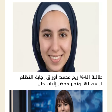
طالبة الـ4% ريم محمد: أوراق إجابة التظلم
ليست لها وتحرر محضر إثبات حال...