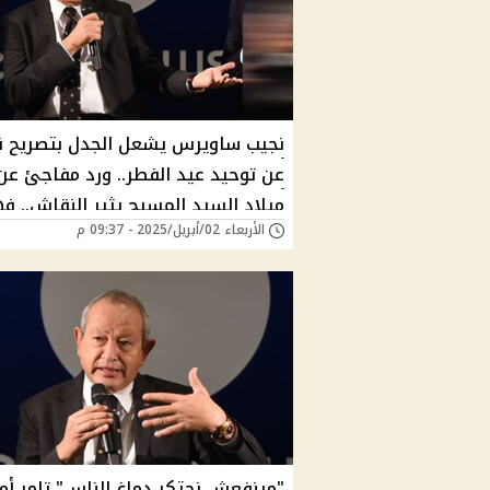
نجيب ساويرس يشعل الجدل بتصريح ن
عن توحيد عيد الفطر.. ورد مفاجئ عن
ميلاد السيد المسيح يثير النقاش.. ف
الأربعاء 02/أبريل/2025 - 09:37 م
تنجح دعوته؟
"مينفعش نحتكر دماغ الناس" تامر أم