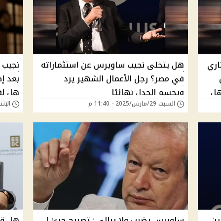
اري
هل يتخلى نجيب ساويرس عن استثماراته
نجيب 
في مصر؟ رجل الأعمال الشهير يرد
هل
ويحسم الجدل نهائيًا
هل لقا
السبت 29/مارس/2025 - 11:40 م
الإثنين 06/يناير/25
ين
ساويرس يضرب ولا يبالي : تصريح جرئ لـ
هل قا