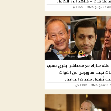
فاعلًا قويًا – شاهد الرد الكامل
202 - 12:20 م
 علاء مبارك مع مصطفى بكري بسبب
ات نجيب ساويرس عن القوات
حة تُشعل منصات التواصل
11:05 ص
ماعي والأخير يعلن موقفة من
 المصري حصل إيه؟