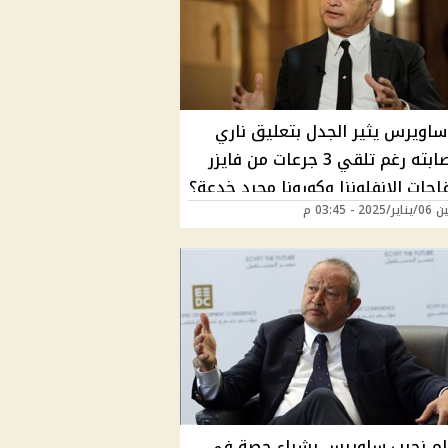
ساويرس يثير الجدل بتعليق ناري
بعد إصابته رغم تلقي 3 جرعات من فايزر
حات الإنفلونزا وكورونا مجرد خدعة؟
20 - 03:45 م
م نجيب ساويرس بشراء حصة في