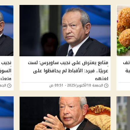
تف
متابع يعترض على نجيب ساويرس: لست
نجيب 
ة
عربيًا.. فيرد: الأقباط لم يحافظوا على
السوق
لغتهم
وتعثر
الجمعة 10/أكتوبر/2025 - 09:51 ص
الجمعة 19/سبتمبر/5