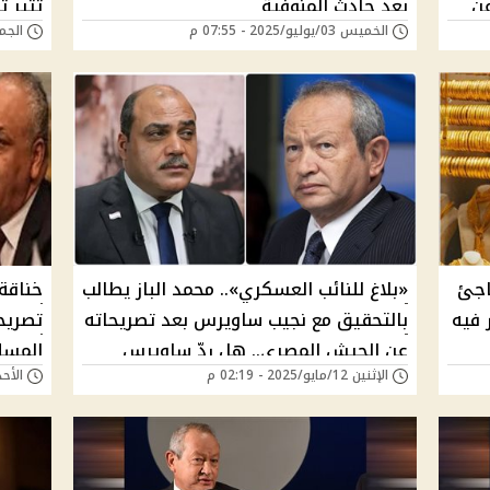
عن
بعد حادث المنوفية
تثير ت
الخميس 03/يوليو/2025 - 07:55 م
الجمعة 27/يونيو/5
اجئ
«بلاغ للنائب العسكري».. محمد الباز يطالب
خناقة
 فيه
بالتحقيق مع نجيب ساويرس بعد تصريحاته
تصريح
عن الجيش المصري.. هل ردّ ساويرس
المسل
الإثنين 12/مايو/2025 - 02:19 م
الأحد 11/مايو/2025 - 
سيُنهِى الجدل؟
الإجت
الجيش