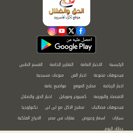
instagram
youtube
twitter
facebook
الرئيسية
الاخبار العامة
التقارير الخاصة
القسم الطبي
فيديوهات متنوعة
اخبار الفن
منوعات مسيحية
اخبار الرياضة
مطبخ الموقع
مواضيع عامة
الاقتصاد والبورصة
كمبيوتر وموبايل
اخبار الحق والضلال
فيديوهات فضائيات
مطبخ الاكل مع لى لى
تكنولوجيا
سيارات
اسعار وعروض
عقارات في مصر
الابراج الفلكية
حظك اليوم