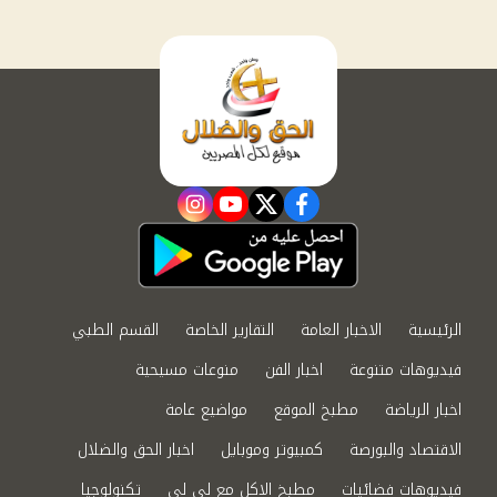
instagram
youtube
twitter
facebook
الرئيسية
الاخبار العامة
التقارير الخاصة
القسم الطبي
فيديوهات متنوعة
اخبار الفن
منوعات مسيحية
اخبار الرياضة
مطبخ الموقع
مواضيع عامة
الاقتصاد والبورصة
كمبيوتر وموبايل
اخبار الحق والضلال
فيديوهات فضائيات
مطبخ الاكل مع لى لى
تكنولوجيا