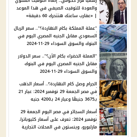
رسميًا قرار حكومي.. إلغاء التوقيت الشتوي
والعودة للتوقيت الصيفي في هذا الموعد
| «عقارب ساعتك هتتحرك 60 دقيقة»
"عملة المملكة بكام النهاردة؟".. سعر الريال
السعودي مقابل الجنيه المصري اليوم في
البنوك والسوق السوداء 29-11-2024
"العملة الخضراء بكام الآن؟".. سعر الدولار
مقابل الجنيه المصري اليوم في البنوك
والسوق السوداء 29-11-2024
الجرام وصل كام النهاردة؟.. أسعار الذهب
في مصر الجمعة 29 نوفمبر 2024: عيار 21
بـ3675 جنيهًا وعيار 24 بـ4200 جنيه
أسعار السجائر في مصر اليوم الجمعة 29
نوفمبر 2024: تعرف على أسعار كليوباترا،
مارلبورو، وينستون في المحلات التجارية