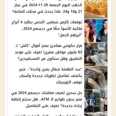
الذهب اليوم الجمعة 29-11-2024 في عيار
21 و18 و24: ماذا يحدث في محلات الصاغة؟
توقعات كارمن شماس: النحس يطارد 4 أبراج
فلكية الأسوأ حظًا في ديسمبر 2024..
"أبرزهم الحمل"
قرار حكومي مفاجئ بمنح أموال "كاش" لـ
63 مليون مواطن مصري! تعرف على موعد
التطبيق وهل ستكون من المستفيدين؟
"سد النهضة شغال بعين واحدة".. خبير
يكشف تفاصيل تطورات جديدة وأسباب
توقف التوربينات
حل سحري لصرف معاشات ديسمبر 2024 في
مصر بدون طوابير الـ ATM.. هل ستتم إضافة
زيادة جديدة؟ تعرف على التفاصيل