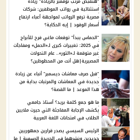
"هتقبض مرتب نوفمبر بالزيادة" زيادة
استثنائية في رواتب الموظفين: شركات
مصرية ترفع الرواتب لمواجهة أعباء ارتفاع
أسعار الوقود | إيه الحكاية؟
"الحماس يبدأ" توقعات ماغي فرح للأبراج
في 2025: تغييرات كبرى لـ«الحمل» ومفاجآت
غير متوقعة لـ«الثور».. عام التحولات
المصيرية|هل أنت من المحظوظين؟
"قبل صرف معاشات ديسمبر" أنباء عن زيادة
جديدة في المعاشات والمرتبات بداية من
هذا الموعد | ما القصة؟
ما هو جمع كلمة بريد؟ أستاذ جامعي
يكشف الإجابة المفاجئة التي حيرت ملايين
الطلاب في امتحانات اللغة العربية
الرئيس السيسي يصدر قرارين جمهوريين
جديدين ونشرهما في الجريدة الرسمية | ما