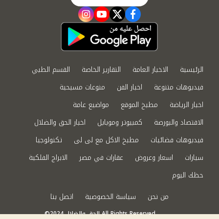
instagram
youtube
twitter
facebook
الرئيسية
الاخبار العامة
التقارير الخاصة
القسم الطبي
فيديوهات متنوعة
اخبار الفن
منوعات مسيحية
اخبار الرياضة
مطبخ الموقع
مواضيع عامة
الاقتصاد والبورصة
كمبيوتر وموبايل
اخبار الحق والضلال
فيديوهات فضائيات
مطبخ الاكل مع لى لى
تكنولوجيا
سيارات
اسعار وعروض
عقارات في مصر
الابراج الفلكية
حظك اليوم
من نحن
سياسة الخصوصية
اتصل بنا
©2024 الحق والضلال All Rights Reserved.