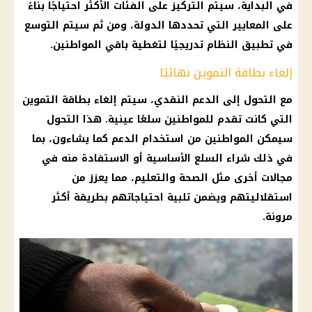
في البداية، سيتم التركيز على الفئات الأكثر احتياجًا بناءً
على المعايير التي تحددها الدولة، ومن ثم سيتم التوسع
في تطبيق النظام تدريجيًا لتغطية باقي
المواطنين
.
إلغاء بطاقة التموين نهائيًا
مع
التحول إلى الدعم النقدي
، سيتم إلغاء
بطاقة التموين
التي كانت تقدم للمواطنين سلعًا عينية. هذا التحول
سيمكن
المواطنين
من استخدام
الدعم
كما يشاءون، بما
في ذلك شراء
السلع الأساسية
أو الاستفادة منه في
مجالات أخرى مثل
الصحة
والتعليم، مما يعزز من
استقلاليتهم ويضمن تلبية احتياجاتهم بطريقة أكثر
مرونة.