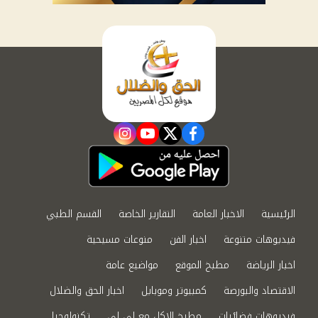
instagram
youtube
twitter
facebook
الرئيسية
الاخبار العامة
التقارير الخاصة
القسم الطبي
فيديوهات متنوعة
اخبار الفن
منوعات مسيحية
اخبار الرياضة
مطبخ الموقع
مواضيع عامة
الاقتصاد والبورصة
كمبيوتر وموبايل
اخبار الحق والضلال
فيديوهات فضائيات
مطبخ الاكل مع لى لى
تكنولوجيا