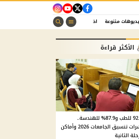
instagram
youtube
twitter
facebook
ديوهات متنوعة
اخبار الفن
منوعات مسيحية
اخبار الرياضة
الأكثر قراءة
92.8% للطب و87.9% للهندسة..
مؤشرات تنسيق الجامعات 2026 وأماكن
حلة الثانية