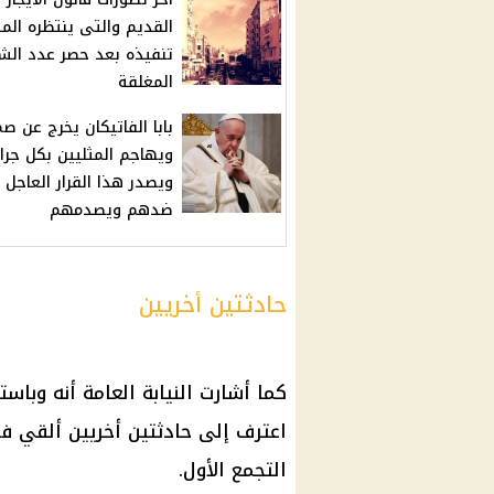
القديم والتى ينتظره المل
تنفيذه بعد حصر عدد ال
المغلقة
بابا الفاتيكان يخرج عن ص
ويهاجم المثليين بكل جرا
ويصدر هذا القرار العاجل
ضدهم ويصدمهم
حادثتين أخريين
كما أشارت النيابة العامة أنه وبا
اعترف إلى حادثتين أخريين ألقي 
التجمع الأول.