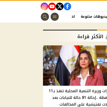
instagram
youtube
twitter
facebook
ديوهات متنوعة
اخبار الفن
منوعات مسيحية
اخبار الرياضة
الأكثر قراءة
قرارات وزيرة التنمية المحلية تنفذ بـ11
محافظة ..إحالة 81 حالة للنيابات بعد
ت تفتيشية علي المخالفات