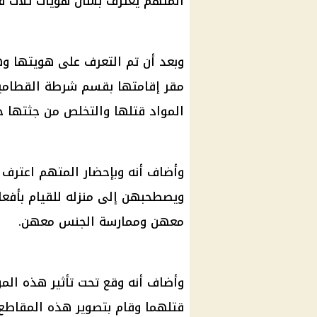
المتهم يعترف بشأن هويات ثلاث ف
وبعد أن تم التعرف على هويتها وه
مقر إقامتها بقسم شرطة القطامية
المواد قتلها والتخلص من جثتها ح
وأضاف أنه وبإحضار المتهم اعترف أ
ويصطحبهن إلى منزله للقيام بأفعا
معهن وممارسة الجنس معهن.
وأضاف أنه وقع تحت تأثير هذه المو
قتلهما وقام بتصوير هذه المقاطع 