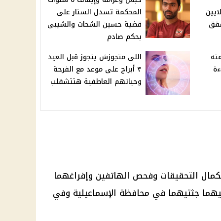
ايين
المحكمة تسدل الستار على
شقق
قضية حسين الشحات والشيبى
بحكم صادم
مته
اللى متجوزش يتجوز قبل العيد
ءة
٣ أبراج على موعد مع الفرحة
وحياتهم العاطفية هتتشقلب
ستكمال التحقيقات وفحص الهاتفين وإفراغهما
فيهما جثتيهما في محافظة الإسماعيلية وفي