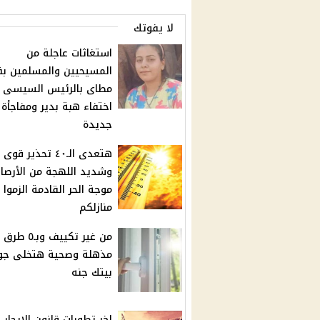
لا يفوتك
استغاثات عاجلة من
المسيحيين والمسلمين بق
مطاى بالرئيس السيسى 
اختفاء هبة بدير ومفاجأة
جديدة
هتعدى الـ٤٠ تحذير قوى
وشديد اللهجة من الأرصا
موجة الحر القادمة الزموا
منازلكم
من غير تكييف وبـ٥ طرق
مذهلة وصحية هتخلى جو
بيتك جنه
اخر تطورات قانون الايجار