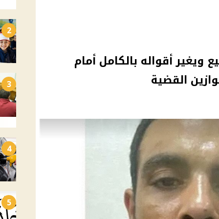
2
 ويغير أقواله بالكامل أمام
وازين القضية
3
4
5