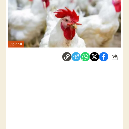
الدواجن
شارك