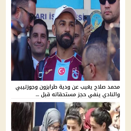
محمد صلاح يغيب عن ودية طرابزون وجوزتيبي
والنادي ينفي حجز مستحقاته قبل ...