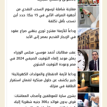
مقارنة شاملة لرسوم السحب النقدي من
أجهزة الصراف الآلي في 15 بنكا: حدد أين
تسحب بأقل تكلفة
وداعاً للأزمة! مقترح ثوري ينهي صراع عقود
في الإيجار القديم بمصر إلى الأبد
عقب مطالبات أحمد موسي: مجلس الوزراء
يعلن موعد إلغاء التوقيت الصيفي 2024 في
مصر وعودة التوقيت الشتوي
وداعا لأزمة الانقطاع والمولدات الكهربائية!
خبير يكشف عن حلول مبتكرة لضمان استقرار
الطاقة في منزلك
بشرى سارة للموظفين وأصحاب المعاشات:
قرض بدون فوائد بـ300 جنيه شهريا! إليك