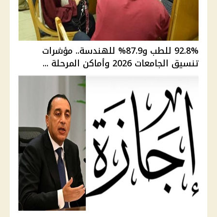
92.8% للطب و87.9% للهندسة.. مؤشرات
تنسيق الجامعات 2026 وأماكن المرحلة ...