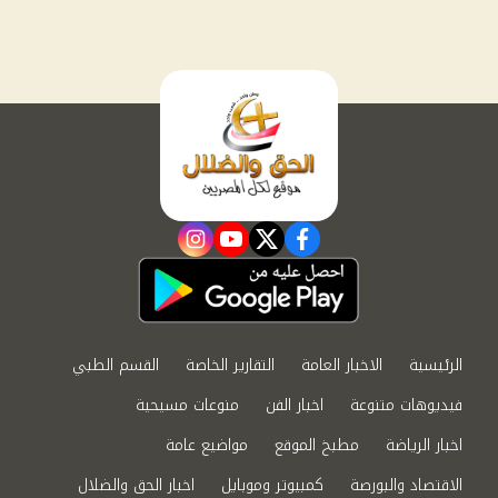
instagram
youtube
twitter
facebook
الرئيسية
الاخبار العامة
التقارير الخاصة
القسم الطبي
فيديوهات متنوعة
اخبار الفن
منوعات مسيحية
اخبار الرياضة
مطبخ الموقع
مواضيع عامة
الاقتصاد والبورصة
كمبيوتر وموبايل
اخبار الحق والضلال