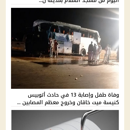
اليوم من مسجد السلام بمدينة ن...
وفاة طفل وإصابة 13 في حادث أتوبيس
كنيسة ميت خاقان وخروج معظم المصابين ...