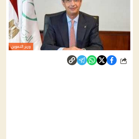
وزير التموين
شارك