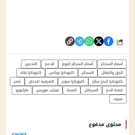
شارك
أسعار السجائر
أسعار السجائر اليوم
الدعم
التدخين
الحق والضلال
السجائر
كليوباترا بوكس
كليوباترا بلاك
كليوباترا كينج سايز
كليوباترا سوبر
الشرقية للدخان
مصر
ضغط الدم
السرطان
الصحة
فيليب موريس
مارلبورو
ميريت
محتوى مدفوع