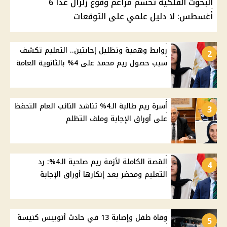
البحوث الفلكية تحسم مزاعم وقوع زلزال غدًا 6
أغسطس: لا دليل علمي على التوقعات
روابط وهمية وتظليل إجابتين.. التعليم تكشف
2
سبب حصول ريم محمد على 4% بالثانوية العامة
أسرة ريم طالبة الـ4% تناشد النائب العام التحفظ
3
على أوراق الإجابة وملف التظلم
القصة الكاملة لأزمة ريم صاحبة الـ4%: رد
4
التعليم ومحضر بعد إنكارها أوراق الإجابة
وفاة طفل وإصابة 13 في حادث أتوبيس كنيسة
5