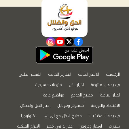
instagram
youtube
twitter
facebook
الرئيسية
الاخبار العامة
التقارير الخاصة
القسم الطبي
فيديوهات متنوعة
اخبار الفن
منوعات مسيحية
اخبار الرياضة
مطبخ الموقع
مواضيع عامة
الاقتصاد والبورصة
كمبيوتر وموبايل
اخبار الحق والضلال
فيديوهات فضائيات
مطبخ الاكل مع لى لى
تكنولوجيا
سيارات
اسعار وعروض
عقارات في مصر
الابراج الفلكية