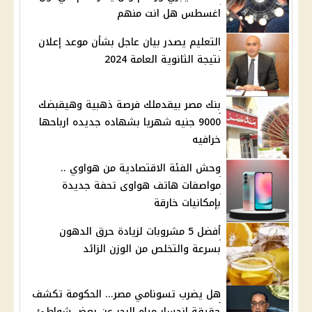
اغسطس هل انت منهم
التعليم يصدر بيان عاجل بشأن موعد إعلان
نتيجة الثانوية العامة 2024
بنك مصر بيقدملك فرصة ذهبية وهيقبضك
9000 جنيه شهريا بشهاده جديده ارباحها
خرافيه
وحش الفئة الاقتصادية من هواوي ..
مواصفات هاتف هواوى تحفة جديدة
بإمكانيات خارقة
أفضل 5 مشروبات لزيادة حرق الدهون
بسرعة والتخلص من الوزن الزائد
هل يضرب تسونامي مصر... الحكومة تكشف
حقيقة انحسار مياه البحر عن بعض شواطئ