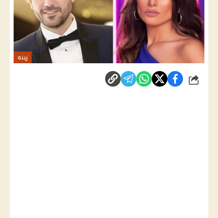
زينه
شارك