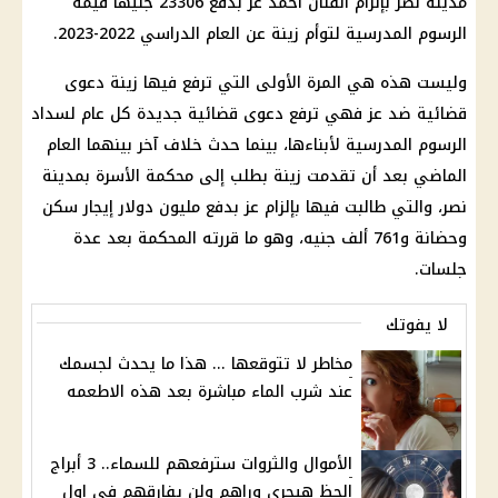
مدينة نصر بإلزام الفنان أحمد عز بدفع 23306 جنيها قيمة
الرسوم المدرسية لتوأم زينة عن العام الدراسي 2022-2023.
وليست هذه هي المرة الأولى التي ترفع فيها زينة دعوى
قضائية ضد عز فهي ترفع دعوى قضائية جديدة كل عام لسداد
الرسوم المدرسية لأبناءها، بينما حدث خلاف آخر بينهما العام
الماضي بعد أن تقدمت زينة بطلب إلى محكمة الأسرة بمدينة
نصر، والتي طالبت فيها بإلزام عز بدفع مليون دولار إيجار سكن
وحضانة و761 ألف جنيه، وهو ما قررته المحكمة بعد عدة
جلسات.
لا يفوتك
مخاطر لا تتوقعها ... هذا ما يحدث لجسمك
عند شرب الماء مباشرة بعد هذه الاطعمه
الأموال والثروات سترفعهم للسماء.. 3 أبراج
الحظ هيجري وراهم ولن يفارقهم في اول