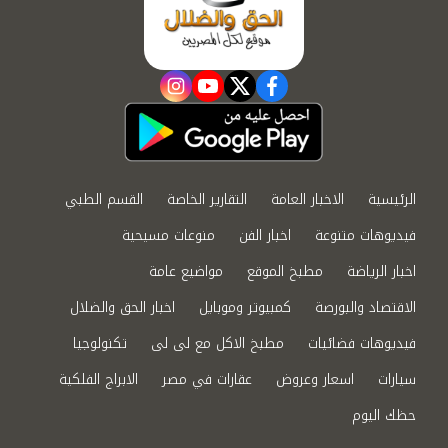
instagram
youtube
twitter
facebook
الرئيسية
الاخبار العامة
التقارير الخاصة
القسم الطبي
فيديوهات متنوعة
اخبار الفن
منوعات مسيحية
اخبار الرياضة
مطبخ الموقع
مواضيع عامة
الاقتصاد والبورصة
كمبيوتر وموبايل
اخبار الحق والضلال
فيديوهات فضائيات
مطبخ الاكل مع لى لى
تكنولوجيا
سيارات
اسعار وعروض
عقارات في مصر
الابراج الفلكية
حظك اليوم