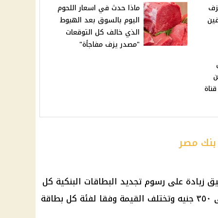
زف
ماذا حدث في اسعار اللحوم
ين
اليوم بالسوق بعد الهبوط
الذي خالف كل التوقعات
"مصدر يزف مفاجأة"
ن
قناة
بنك مصر
ق زيادة على
رسوم
تجديد البطاقات البنكية كل
عام ، تراوحت ما بين ١٥٠ جنيه إلى ٣٥٠ جنيه وتختلف القيمة وفقا لفئة كل بطاقة