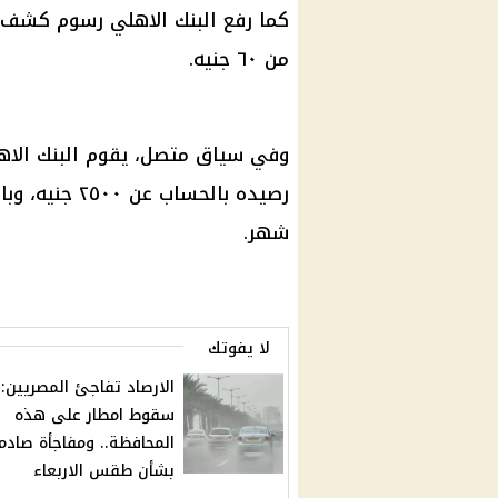
كما رفع
البنك الاهلي
رسوم
كشف
من ٦٠ جنيه.
وفي سياق متصل، يقوم
البنك الا
رصيده بالحساب عن ٢٥٠٠ جنيه، وبالتالي تقدر
شهر.
لا يفوتك
الارصاد تفاجئ المصريين:
سقوط امطار على هذه
المحافظة.. ومفاجأة صادم
بشأن طقس الاربعاء