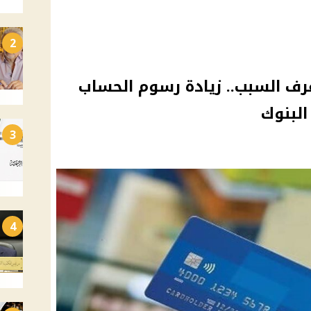
2
رف السبب.. زيادة رسوم الحساب
البنوك
3
4