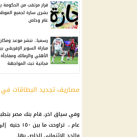
قرار مرتقب من الحكومة ي
بشرى سارة لجميع الموظف
عام وخاص
رسميا.. ننشر موعد ومكان
مباراة السوبر الإفريقي بي
الأهلي والزمالك ومفاجأة 
مجانية تبث المواجهة
مصاريف تجديد البطاقات في 
وفي سياق اخر، قام
بنك مصر
بتطبي
والحد الائتماني الخاص بها.