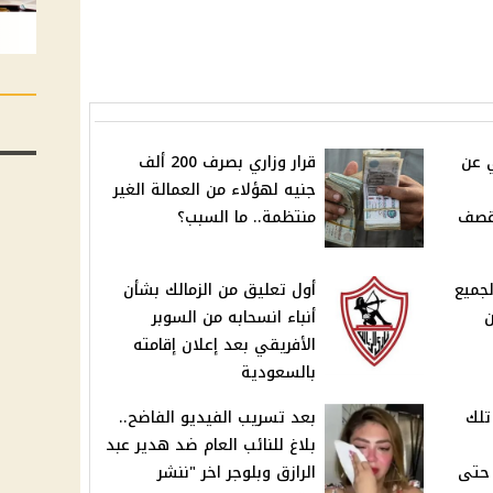
 عن
قرار وزاري بصرف 200 ألف
جنيه لهؤلاء من العمالة الغير
 قصف
منتظمة.. ما السبب؟
لجميع
أول تعليق من الزمالك بشأن
ن
أنباء انسحابه من السوبر
الأفريقي بعد إعلان إقامته
بالسعودية
في تلك
بعد تسريب الفيديو الفاضح..
بلاغ للنائب العام ضد هدير عبد
 حتى
الرازق وبلوجر اخر "ننشر