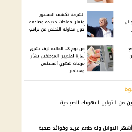
الشرطه تكشف المستور
ائل
وتعلن مفاجآت جديده وصادمه
حول محاوله التخلص من ترامب
ع
من يوم 8.. الماليه تزف بشرى
ن
سارة لملايين الموظفين بشأن
مرتبات شهري أغسطس
وسبتمبر
وة
أشهر التوابل وله طعم فريد وفوائد صحية