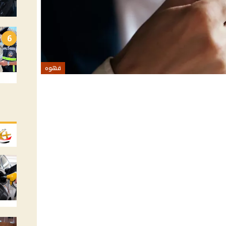
6
قهوه