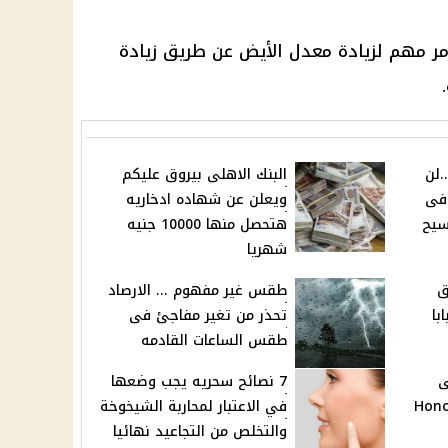
 أمر مهم لزيادة معدل الأيض عن طريق زيادة
.لن
البنك الاهلى بيروق عليكم
افى
ويعلن عن شهاده ادخاريه
سيح
هتحصل منها 10000 جنيه
شهريا
ق
طقس غير مفهوم ... الارصاد
با
تحذر من تغير مفاجئ فى
طقس الساعات القادمه
ى
7 نصائح سحريه يجب وضعها
Honor Mag
في الاعتبار لمحاربة الشيخوخة
والتخلص من التجاعيد نهائيا