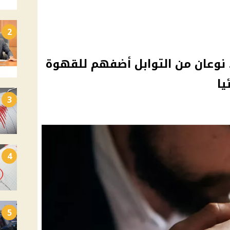
2
نوعان من التوابل أضفهم للقهوة
يا
3
4
5