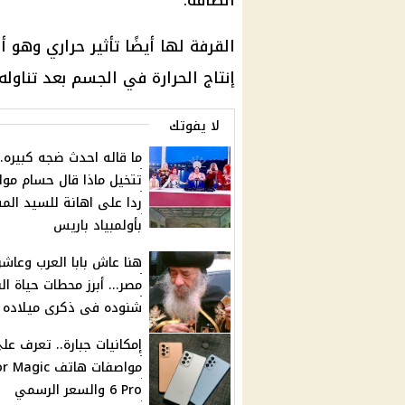
الطاقة.
القرفة لها أيضًا تأثير حراري وهو
إنتاج الحرارة في الجسم بعد تناوله.
لا يفوتك
ما قاله احدث ضجه كبيره..
تتخيل ماذا قال حسام مو
ردا على اهانة للسيد الم
بأولمبياد باريس
هنا عاش بابا العرب وعاش
مصر... أبرز محطات حياة البا
شنوده فى ذكرى ميلاده
إمكانيات جبارة.. تعرف عل
مواصفات هاتف ic
6 Pro والسعر الرسمي