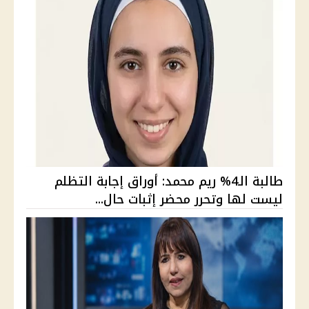
طالبة الـ4% ريم محمد: أوراق إجابة التظلم
ليست لها وتحرر محضر إثبات حال...