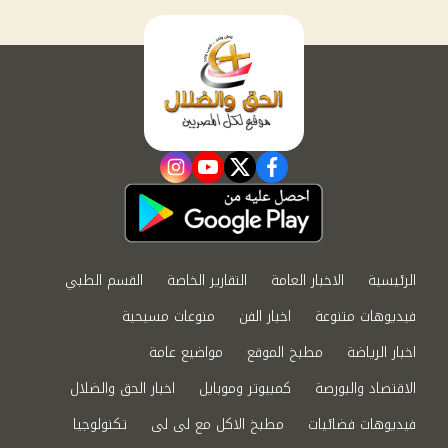
instagram
youtube
twitter
facebook
الرئيسية
الاخبار العامة
التقارير الخاصة
القسم الطبي
فيديوهات متنوعة
اخبار الفن
منوعات مسيحية
اخبار الرياضة
مطبخ الموقع
مواضيع عامة
الاقتصاد والبورصة
كمبيوتر وموبايل
اخبار الحق والضلال
فيديوهات فضائيات
مطبخ الاكل مع لى لى
تكنولوجيا