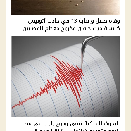
وفاة طفل وإصابة 13 في حادث أتوبيس
كنيسة ميت خاقان وخروج معظم المصابين ...
البحوث الفلكية تنفي وقوع زلزال في مصر
اليوم وتحسم شائعات الهزة المدمرة