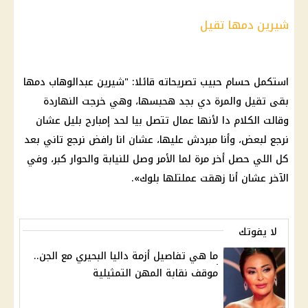
شيرين دمها تقيل
استكمل
حسام حبيب
تصريحاته قائلا: "
شيرين
عبدالوهاب دمها
بقى تقيل والمرة دي بجد هحبسها، وهي خرجت النهاردة
وقالت الكلام دا لأنها عمال تتصل بيا لحد إمبارح بليل عشان
نرجع لبعض، وأنا مبردش عليها، عشان انا رافض نرجع تاني بعد
كل اللي حصل أخر مرة لما الأمر وصل للنيابة والحوار كبر، وفي
الآخر عشان أنا زهقت عملتلها بلوك».
لا يفوتك
ما هي تفاصيل أزمة داليا البحيري مع الجن..
موقف نقابة المهن التمثيلية