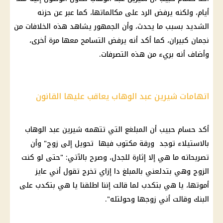
أيام، ولكنه يرفض الرد على مكالماتها، كما عبر عن حزنه
الشديد بسبب ما يحدث، وأن الجمهور يشاهد هذه الخلافات من
نجمان كبيران، كما أكد أنه يرفض التسامح معها مرة أخرى،
وأضاف أنه بريء من هذه التصرفات.
اتهامات شيرين عبد الوهاب يعاقب عليها القانون
أكد
حسام حبيب
أن المبلغع التي تتهمه
شيرين عبد الوهاب
بالاستيلاء توجد ورقة مكتوب فيها تحويل إلى زوج" وأن
تصريحاته ما هي إلا إثارة للجدل، وصرح بالآتي: "حتى لو كنت
الزوج وهي بتدلعني بالمبلغ دا إزاي تخرج تقول أني عايز
أموتها، يا هي بتكدب لما قالت إننا اطلقنا يا هي بتكدب على
البنك
وقالت أني زوجها وحولتله".