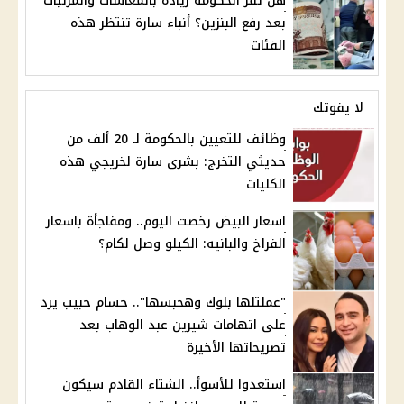
هل تقر الحكومة زيادة بالمعاشات والمرتبات
بعد رفع البنزين؟ أنباء سارة تنتظر هذه
الفئات
لا يفوتك
وظائف للتعيين بالحكومة لـ 20 ألف من
حديثي التخرج: بشرى سارة لخريجي هذه
الكليات
اسعار البيض رخصت اليوم.. ومفاجأة باسعار
الفراخ والبانيه: الكيلو وصل لكام؟
"عملتلها بلوك وهحبسها".. حسام حبيب يرد
على اتهامات شيرين عبد الوهاب بعد
تصريحاتها الأخيرة
استعدوا للأسوأ.. الشتاء القادم سيكون