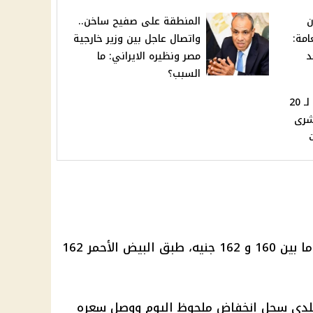
ن
المنطقة على صفيح ساخن..
امة:
واتصال عاجل بين وزير خارجية
د
مصر ونظيره الايراني: ما
السبب؟
وظائف للتعيين بالحكومة لـ 20
شرى
1 جنيه، طبق
البيض
الأحمر 162
لدي سجل انخفاض ملحوظ اليوم ووصل سعره