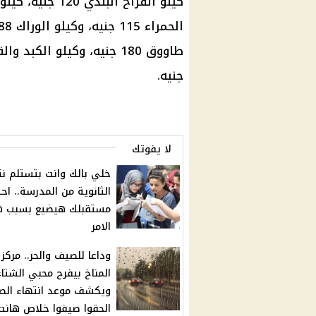
كيلو
الفراخ
البلدي 120 جنيه، كيلو
الحمراء 115 جنيه، وكيلو الوراك 88 جنيه، وكيلو
جنيه.
لا يفوتك
خلي بالك وانت بتستلم نت
الثانوية من المدرسة.. اح
مستقبلك هيضيع بسبب ه
الامر
وداعا للصيف والحر.. مركز
المناخ بيفرح محبي الشتاء
ويكشف موعد انتهاء الص
الحقوا صيفوا خلاص هانت