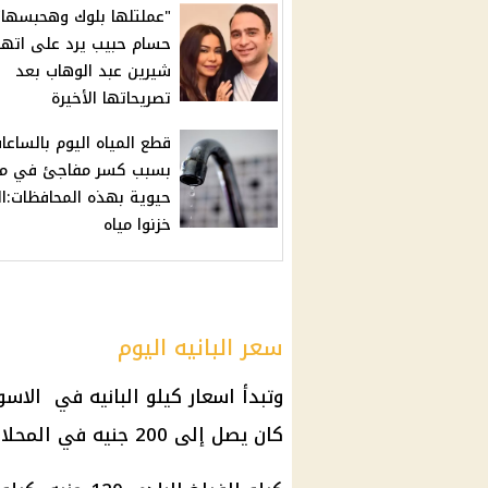
"عملتلها بلوك وهحبسها".
حسام حبيب يرد على اتها
شيرين عبد الوهاب بعد
تصريحاتها الأخيرة
قطع المياه اليوم بالساعا
بسبب كسر مفاجئ في م
حيوية بهذه المحافظات:ال
خزنوا مياه
سعر البانيه اليوم
وتبدأ
اسعار كيلو البانيه
في
الاسو
كان يصل إلى 200 جنيه في المحلات والسوق.