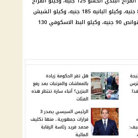
الفراخ
البلدي الحشو 125 جنيه، وكيلو
الفراخ
البانيه
185 جنيه، وكيلو الشيش
طاووق 180 جنيه، وكيلو الكبد والقوانص 90 جنيه، وكيلو البط الاسكوفي 130
يجة
هل تقر الحكومة زيادة
ترس
بالمعاشات والمرتبات بعد رفع
ذا
البنزين؟ أنباء سارة تنتظر هذه
الفئات
الرئيس السيسي يصدر 3
قرارات جمهورية.. منها تكليف
يف:
محمد فريد رئاسة الرقابة
المالية