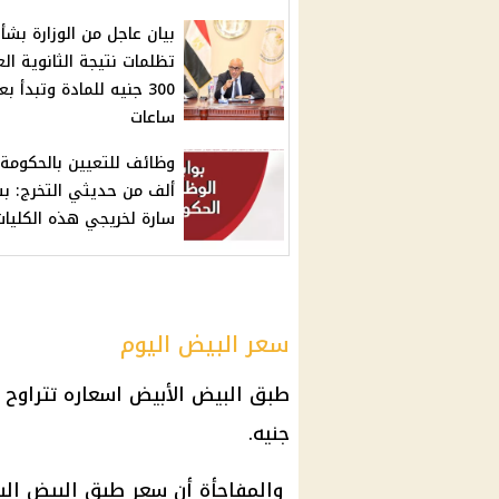
بيان عاجل من الوزارة بشأ
تظلمات نتيجة الثانوية الع
300 جنيه للمادة وتبدأ بع
ساعات
ألف من حديثي التخرج: ب
سارة لخريجي هذه الكليات
سعر البيض اليوم
طبق
البيض
الأبيض اسعاره تتراوح ما بين 160 و 62
جنيه.
والمفاجأة أن
سعر طبق البيض
الب