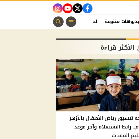
instagram
youtube
twitter
facebook
ديوهات متنوعة
اخبار الفن
منوعات مسيحية
اخبار الرياضة
الأكثر قراءة
ة تنسيق رياض الأطفال بالأزهر
م.. رابط الاستعلام وآخر موعد
يم الملفات