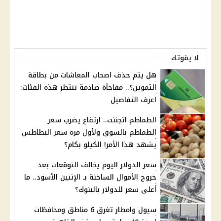
لا يفوتك
هل يتم حذف اصحاب المعاشات من بطاقة
التموين؟.. مفاجأة صادمة تنتظر هذه الفئات:
اعرف التفاصيل
الطماطم اتجننت.. ارتفاع يضرب سعر
الطماطم بالسوق ولأول مرة سعر البطاطس
يشهد هذا الأمر! الكيلو بكام؟
سعر الدولار اليوم يخالف التوقعات بعد
خروج الأموال الساخنة بـ الإثنين الأسود.. ما
أعلى سعر للدولار بالبنوك؟
سيول وامطار تغرق 6 مناطق ومحافظات