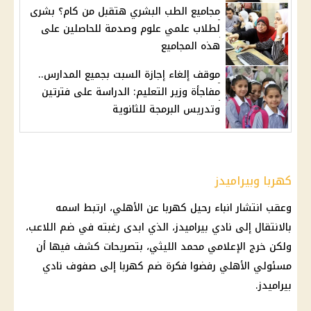
مجاميع الطب البشري هتقبل من كام؟ بشرى
لطلاب علمي علوم وصدمة للحاصلين على
هذه المجاميع
موقف إلغاء إجازة السبت بجميع المدارس..
مفاجأة وزير التعليم: الدراسة على فترتين
وتدريس البرمجة للثانوية
كهربا وبيراميدز
وعقب انتشار انباء رحيل
كهربا
عن
الأهلي
، ارتبط اسمه
بالانتقال إلى
نادي بيراميدز
، الذي ابدى رغبته في ضم اللاعب،
ولكن خرج الإعلامي محمد الليثي، بتصريحات كشف فيها أن
مسئولي
الأهلي
رفضوا فكرة ضم
كهربا
إلى صفوف
نادي
بيراميدز
.