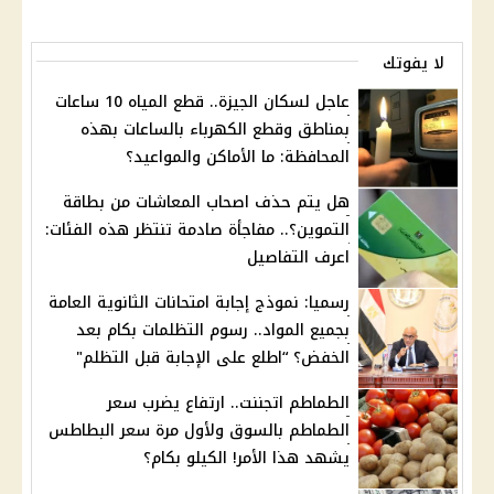
لا يفوتك
عاجل لسكان الجيزة.. قطع المياه 10 ساعات
بمناطق وقطع الكهرباء بالساعات بهذه
المحافظة: ما الأماكن والمواعيد؟
هل يتم حذف اصحاب المعاشات من بطاقة
التموين؟.. مفاجأة صادمة تنتظر هذه الفئات:
اعرف التفاصيل
رسميا: نموذج إجابة امتحانات الثانوية العامة
بجميع المواد.. رسوم التظلمات بكام بعد
الخفض؟ “اطلع على الإجابة قبل التظلم"
الطماطم اتجننت.. ارتفاع يضرب سعر
الطماطم بالسوق ولأول مرة سعر البطاطس
يشهد هذا الأمر! الكيلو بكام؟