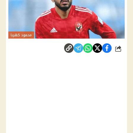
محمود كهربا
شارك