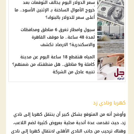
سعر الدولار اليوم يخالف التوقعات بعد
خروج الأموال الساخنة بـ الإثنين الأسود.. ما
أعلى سعر للدولار بالبنوك؟
سيول وامطار تغرق 6 مناطق ومحافظات
لمدة 48 ساعة.. ما موقف القاهرة
والاسكندرية؟ الارصاد تكشف
المياه هتقطع 18 ساعة اليوم عن مدينة
كاملة و9 مناطق.. هل منطقتك من ضمنهم؟
تنبيه عاجل من الشركة
كهربا ونادي زد
وأوضح أنه من المتوقع بشكل كبير أن ينتقل
كهربا
إلى نادي
زد، حيث تقدمت عدة أندية محلية بعروض كثيرة لضم اللاعب،
وهناك ترحيب من جانب
النادي الأهلي
لانتقال
كهربا
إلى نادي