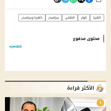
شارك
كهربا
كولر
الاهلى
بيراميدز
كهربا وبيراميدز
محتوى مدفوع
الأكثر قراءة
1