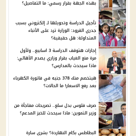
بهذه الجهة بقرار رسمي: ما التفاصيل؟
تأجيل الدراسة وتحويلها لـ إلكتروني بسبب
جدري القرود: الوزارة ترد على الأنباء
المتداولة: هل حقيقية؟
إجازات هتوقف الدراسة 3 اسابيع.. ولأول
مرة منع الغياب بقرار وزاري يصدم الأهالي:
ماذا سيحدث بالمدارس؟
هيتخصم منك 378 جنيه في فاتورة الكهرباء
بعد رفع الاسعار! ما الحالات؟
صرف فلوس بدل سلع.. تصريحات مفاجأة من
وزير التموين: ماذا سيحدث للخبز المدعم؟
البطاطس بكام النهاردة؟ بشرى سارة