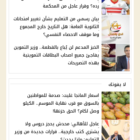
رده؟ وقرار عاجل من المحكمة
بيان رسمي من التعليم بشأن تغيير امتحانات
الثانوية العامة: هل التاريخ خارج المجموع
وما موقف الاحصاء النفسي؟
الخبز المدعم لن يُباع بالقطعة.. وزير التموين
يفاجئ جميع اصحاب البطاقات التموينية
بهذه التصريحات
لا يفوتك
اسعار المانجا غليت: صدمة للمواطنين
بالسوق مع قرب نهاية الموسم.. الكيلو
وصل لكام؟ الحق خزنها!
عاجل للأهالي: محدش يحجز دروس ولا
يشتري كتب خارجية.. قرارات جديدة من وزير
التعليم: ماذا يحدث؟