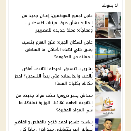
لا يفوتك
عاجل لجميع الموظفين: إعلان جديد من
المالية بشأن صرف مرتبات اغسطس..
ومفاجأة: عملة جديدة للمصريين
عاجل لسكان الجيزة: مترو الهرم يتسبب
بغلق كلي لهذه الأماكن: ما المناطق
المعلنة من الحكومة؟
بشرى بـ تنسيق المرحلة الثانية.. أماكن
بالطب والحاسبات: متى يبدأ التسجيل؟ احجز
مكانك بكليات القمة!
محدش يحجز دروس! حذف مواد جديدة من
الثانوية العامة نهائيا.. الوزارة تعلنها: ما
هي المواد المقررة؟
شاهد: ظهور احمد فتوح بالقفص والقاضي
يسأله: انت بتتعاطى مخدرات؟.. ماذا كان