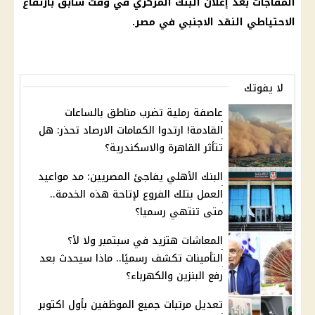
المفاجآت بعد إعلان
البنك المركزي
في وقت سابق بارتفاع
الاحتياطي النقد الاجنبي في مصر.
لا يفوتك
عاصفة رملية تضرب مناطق بالساعات
القادمة! ارتدوا الكمامات الارصاد تحذر: هل
تتأثر القاهرة والاسكندرية؟
البنك الأهلي يفاجئ المصريين: مد مواعيد
العمل بتلك الفروع لإتاحة هذه الخدمة..
متى تنتهي رسميا؟
المعاشات هتزيد في سبتمبر ولا لأ؟
التأمينات تكشف رسميًا.. ماذا سيحدث بعد
رفع البنزين والكهرباء؟
تعديل مرتبات جميع الموظفين بأول اكتوبر