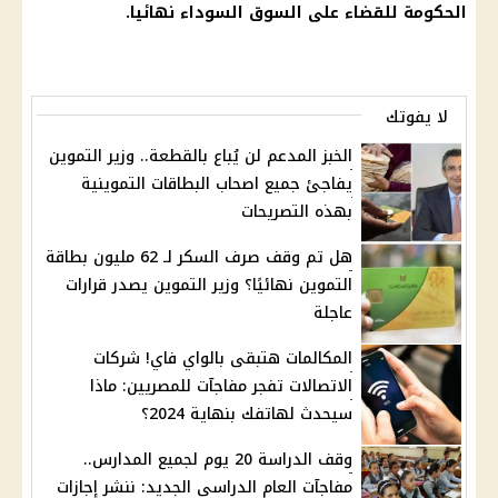
الحكومة
للقضاء على
السوق السوداء
نهائيا.
لا يفوتك
الخبز المدعم لن يُباع بالقطعة.. وزير التموين
يفاجئ جميع اصحاب البطاقات التموينية
بهذه التصريحات
هل تم وقف صرف السكر لـ 62 مليون بطاقة
التموين نهائيًا؟ وزير التموين يصدر قرارات
عاجلة
المكالمات هتبقى بالواي فاي! شركات
الاتصالات تفجر مفاجآت للمصريين: ماذا
سيحدث لهاتفك بنهاية 2024؟
وقف الدراسة 20 يوم لجميع المدارس..
مفاجآت العام الدراسي الجديد: ننشر إجازات