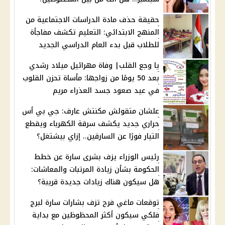
حقيقة حذف مادة الدراسات الاجتماعية من
المنهج الابتدائي: التعليم تكشف مفاجأة
للطلاب قبل بدء العام الدراسي الجديد
يا وجع القلب| وفاة مهرائيل ميلاد رشدي
بعد 50 يومًا من زواجها: مأساة تحزن القلوب
في عيد صعود جسد العذراء مريم
علشان متقولش مكنتش عارف: جي بي أس
حراري جديد يكشف سرقة الكهرباء ويقطع
التيار فورًا عن السارقين.. إزاي بيشتغل؟
رئيس الوزراء يزف بشرى سارة عن خطط
الحكومة بشأن زيادة المرتبات والمعاشات:
هل سيكون هناك زيادات جديدة قريبة؟
توقعات ماغي فرح تزف بشارات سارة لبرج
فلكي سيكون أكثر المحظوظين مع بداية