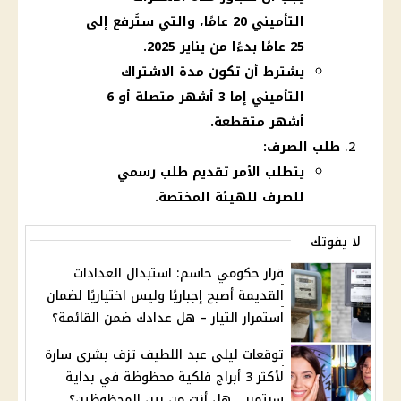
التأميني 20 عامًا، والتي ستُرفع إلى
25 عامًا بدءًا من يناير 2025.
يشترط أن تكون مدة الاشتراك
التأميني إما 3 أشهر متصلة أو 6
أشهر متقطعة.
طلب الصرف:
يتطلب الأمر تقديم طلب رسمي
للصرف للهيئة المختصة.
لا يفوتك
قرار حكومي حاسم: استبدال العدادات
القديمة أصبح إجباريًا وليس اختياريًا لضمان
استمرار التيار – هل عدادك ضمن القائمة؟
توقعات ليلى عبد اللطيف تزف بشرى سارة
لأكثر 3 أبراج فلكية محظوظة في بداية
سبتمبر… هل أنت من بين المحظوظين؟