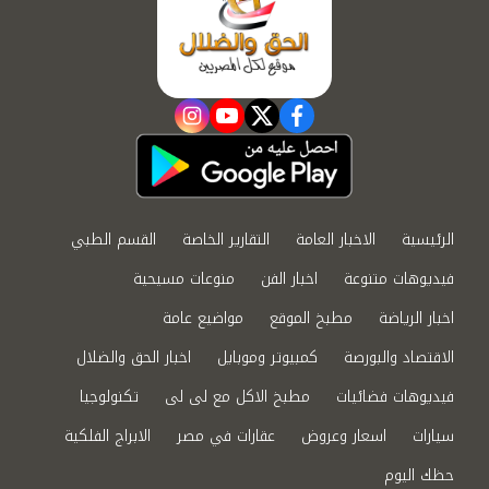
instagram
youtube
twitter
facebook
الرئيسية
الاخبار العامة
التقارير الخاصة
القسم الطبي
فيديوهات متنوعة
اخبار الفن
منوعات مسيحية
اخبار الرياضة
مطبخ الموقع
مواضيع عامة
الاقتصاد والبورصة
كمبيوتر وموبايل
اخبار الحق والضلال
فيديوهات فضائيات
مطبخ الاكل مع لى لى
تكنولوجيا
سيارات
اسعار وعروض
عقارات في مصر
الابراج الفلكية
حظك اليوم