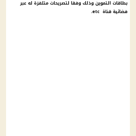
بطاقات التموين
وذلك وفقا لتصريحات متلفزة له عبر
فضائية قناة etc.