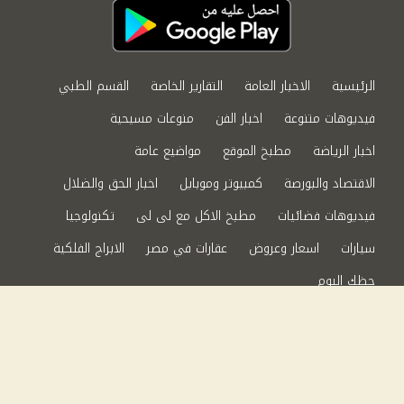
الرئيسية
الاخبار العامة
التقارير الخاصة
القسم الطبي
فيديوهات متنوعة
اخبار الفن
منوعات مسيحية
اخبار الرياضة
مطبخ الموقع
مواضيع عامة
الاقتصاد والبورصة
كمبيوتر وموبايل
اخبار الحق والضلال
فيديوهات فضائيات
مطبخ الاكل مع لى لى
تكنولوجيا
سيارات
اسعار وعروض
عقارات في مصر
الابراج الفلكية
حظك اليوم
من نحن
سياسة الخصوصية
اتصل بنا
©2024 الحق والضلال All Rights Reserved.
Powered by