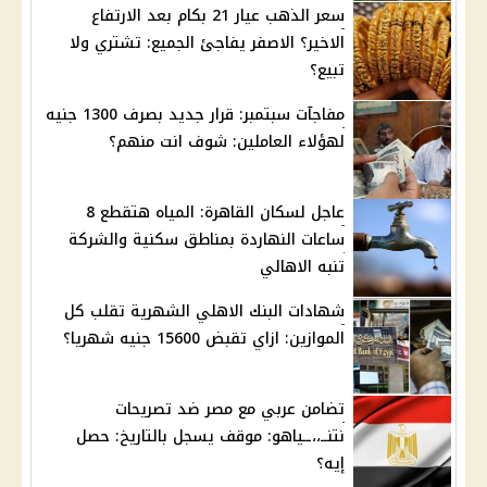
سعر الذهب عيار 21 بكام بعد الارتفاع
الاخير؟ الاصفر يفاجئ الجميع: تشتري ولا
تبيع؟
مفاجآت سبتمبر: قرار جديد بصرف 1300 جنيه
لهؤلاء العاملين: شوف انت منهم؟
عاجل لسكان القاهرة: المياه هتقطع 8
ساعات النهاردة بمناطق سكنية والشركة
تنبه الاهالي
شهادات البنك الاهلي الشهرية تقلب كل
الموازين: ازاي تقبض 15600 جنيه شهريا؟
تضامن عربي مع مصر ضد تصريحات
نتنــ،،ــياهو: موقف يسجل بالتاريخ: حصل
إيه؟