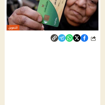
التموين
شارك