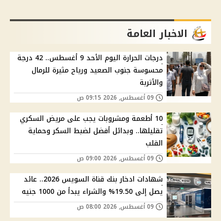
الاخبار العامة
درجات الحرارة اليوم الأحد 9 أغسطس.. 42 درجة
محسوسة جنوب الصعيد ورياح مثيرة للرمال
والأتربة
09 أغسطس, 2026 09:15 ص
10 أطعمة ومشروبات يجب على مريض السكري
تقليلها.. وبدائل أفضل لضبط السكر وحماية
القلب
09 أغسطس, 2026 09:00 ص
شهادات ادخار بنك قناة السويس 2026.. عائد
يصل إلى 19.50% والشراء يبدأ من 1000 جنيه
09 أغسطس, 2026 08:00 ص