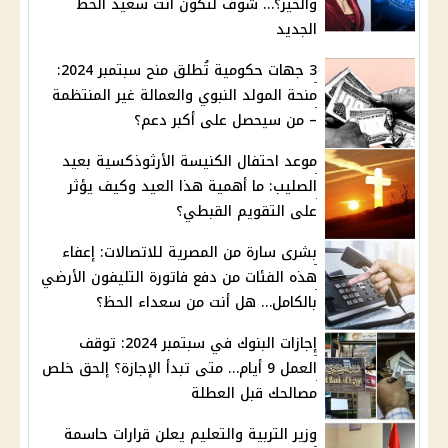
والخير؟… شوف لتكون أنت سعيد الحظ
الجديد
3 جهات حكومية تُطلق منح سبتمبر 2024:
منحة المولد النبوي والعمالة غير المنتظمة
– من سيحصل على أكبر دعم؟
موعد احتفال الكنيسة الأرثوذكسية بعيد
الصليب: ما أهمية هذا العيد وكيف يؤثر
على التقويم القبطي؟
بشرى سارة من المصرية للاتصالات: إعفاء
هذه الفئات من دفع فاتورة التليفون الأرضي
بالكامل… هل أنت من سعداء الحظ؟
إجازات البنوك في سبتمبر 2024: توقف
العمل 9 أيام… متى تبدأ الإجازة؟ إلحق خلص
مصالحك قبل العطلة
وزير التربية والتعليم يعلن قرارات حاسمة