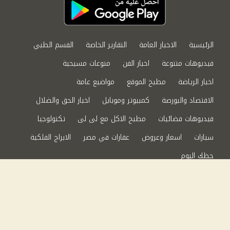
الرئيسية
الاخبار العامة
التقارير الخاصة
القسم الطبي
فيديوهات متنوعة
اخبار الفن
منوعات مسيحية
اخبار الرياضة
مطبخ الموقع
مواضيع عامة
الاقتصاد والبورصة
كمبيوتر وموبايل
اخبار الحق والضلال
فيديوهات فضائيات
مطبخ الاكل مع لى لى
تكنولوجيا
سيارات
اسعار وعروض
عقارات في مصر
الابراج الفلكية
حظك اليوم
من نحن
سياسة الخصوصية
اتصل بنا
©2024 الحق والضلال All Rights Reserved.
Powered by