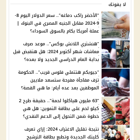
لا يفوتك
"الأخضر راكب دماغه".. سعر الدولار اليوم 8-
9-2024 مقابل الجنيه المصري في البنوك |
عملة أمريكا بكام بالسوق السوداء؟
"هنشتري اللانش بوكس".. موعد صرف
معاشات شهر أكتوبر 2024: هل هتقبض قبل
بداية العام الدراسي الجديد ولا بعده؟
"جيوبكم هتتملي فلوس قريب".. الحكومة
تزف مفاجأة مفرحة ستسعد ملايين
الموظفين بعد عده أيام: ما هي القصة؟
"63 مليون هياكلوا لحمة".. حقيقة طرح 2
كيلو لحم على بطاقة التموين: هل هي
خطوة ضمن التحول إلى الدعم النقدي؟
نتيجة تقليل الاغتراب 2024: إزاي تعرف
كليتك الجديدة وتطبع بطاقة الترشيح