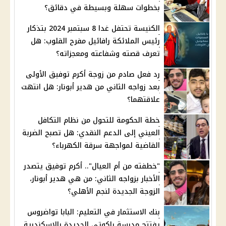
بخطوات سهلة وبسيطة في دقائق؟
الكنيسة تحتفل غدا 8 سبتمبر 2024 بتذكار
رئيس الملائكة رافائيل مفرح القلوب: هل
تعرف قصته وشفاعته ومعجزاته؟
رد فعل صادم من زوجة أكرم توفيق الأولى
بعد زواجه الثاني من هدير أبونار: هل انتهت
علاقتهما؟
خطة الحكومة للتحول من نظام التكافل
العيني إلى الدعم النقدي: هل تصبح الضربة
القاضية لمواجهة سرقة الكهرباء؟
"خطفته من أم العيال".. أكرم توفيق يتصدر
الأخبار بزواجه الثاني: من هي هدير أبونار،
الزوجة الجديدة لنجم الأهلي؟
بنك الاستثمار في التعليم: البابا تواضروس
يفتتح مدرسة راكوتى الجديدة بالإسكندرية