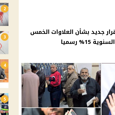
2
رار جديد بشأن العلاوات الخمس
3
 15% رسميا
4
5