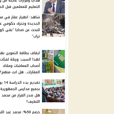
هدايا وقرارات عاجلة من وز
التعليم للمعلمين قبل الد
شاهد: انهيار عقار في مص
الجديدة وتحرك حكومي ع
للبحث عن ضحايا "بقى كو
تراب"
ايقاف بطاقة التموين نهائ
لهذا السبب: ورطة لفئات
أصحاب المعاشات وملاك
العقارات.. هل انت منهم؟
تقديم بدء الد
بجميع مدارس الجمهورية!.
هل صدر القرار من محمد ع
اللطيف؟
خصم 50%: محمد عبد ا