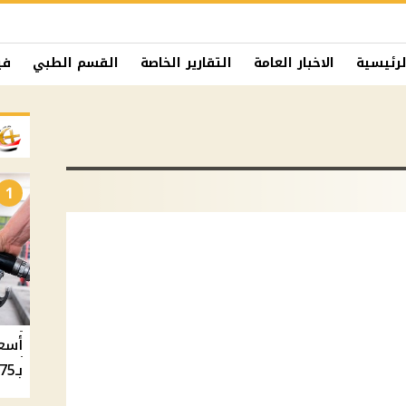
لرئيسية
الاخبار العامة
التقارير الخاصة
القسم الطبي
في
1
بـ20.75 جنيه والسولار بـ20.50 جنيه