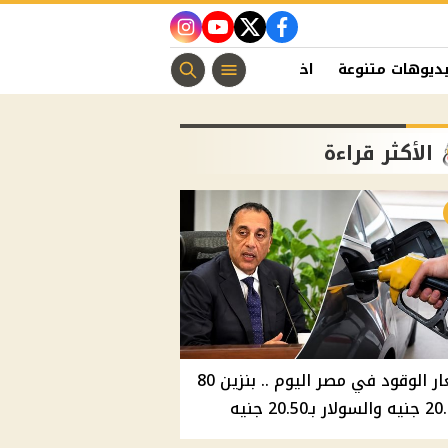
instagram
youtube
twitter
facebook
ديوهات متنوعة
اخبار الفن
منوعات مسيحية
اخبار الرياضة
الأكثر قراءة
أسعار الوقود في مصر اليوم .. بنزين 80