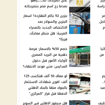
ير
على تصريحات نتنــ،،ــياهو
راسة
بعدما زج اسم مصر بتصريحاته
ر
بنزين 92 بكام النهاردة؟ اسعار
اجل
البنزين والسولار بعد
م
الاكتشاف الجديد بالصحراء
الغربية: هل ننتظر مفاجآت
قريبًا؟
يا
خصم 50% بالاسعار: فرصة
 من
ذهبية من البريد المصري
لأولياء الأمور قبل دخول
المدارس: متى موعد الانتهاء؟
راسة 14 يوم
لو معاك 50 ألف هتكسب 125
.
ألف: اقوى شهادات الاستثمار
بد
بالبنوك منها بالبنك الاهلي
الحقها قبل قرار "المركزي"
للطيف
هل سيفوز الاهلي في السوبر