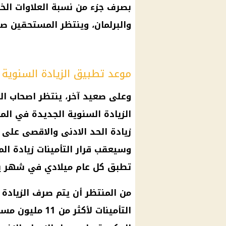
بصرف جزء من نسبة العلاوات الخمس في عام 
والبرلمان، وينتظر المستحقين
صر
موعد تطبيق الزيادة السنوية
وعلى صعيد آخر، ينتظر
اصحاب ال
الزيادة السنوية الجديدة
في
الم
وسيعقب
قرار
التأمينات
زيادة ال
تطبق كل عام ميلادي في شهر يول
من المنتظر أن يتم
صرف
الزيادة
التأمينات
لأكثر من 11 مليون مستفيد في اوائل العام المقبل، حيث اعتادت