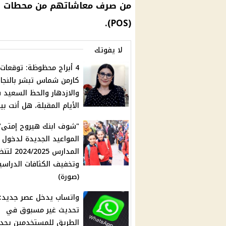
من صرف معاشاتهم من محطات البنز
(POS).
لا يفوتك
4 أبراج محظوظة: توقعات
كارمن شماس تبشر بالنجا
والازدهار والحظ السعيد 
الأيام المقبلة، هل أنت ب
"شوف ابنك هيروح إمتى".
المواعيد الجديدة لدخول
المدارس 24/2025
وتخفيف الكثافات الدراسي
(صورة)
واتساب يدخل عصر جديد:
تحديث غير مسبوق في
الطريق للمستخدمين يحد