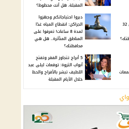
المقبلة، هل أنت محظوظ؟
دبروا احتياجاتكم وجهزوا
الكهرباء غدًا 3 ساعات عن 32
الجراكن: انقطاع المياه غدًا
لمدة 8 ساعات! تعرفوا على
تك؟
المناطق المتأثرة.. هل هي
محافظتك؟
5 أبراج تتجاوز الفقر وتفتح
أبواب الثروة: توقعات ليلى عبد
مجمعات
اللطيف تبشر بالأفراح والحظ
خلال الأيام المقبلة
واي