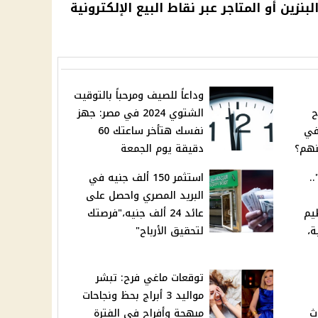
ين أو المتاجر عبر نقاط البيع الإلكترونية
وداعاً للصيف ومرحباً بالتوقيت
ح
الشتوي 2024 في مصر: جهز
في
نفسك هتأخر ساعتك 60
ينهم؟
دقيقة يوم الجمعة
.
استثمر 150 ألف جنيه في
البريد المصري واحصل على
20 لتنظيم
عائد 24 ألف جنيه،"فرصتك
ة،
لتحقيق الأرباح"
توقعات ماغي فرح: تبشر
مواليد 3 أبراج بحظ ونجاحات
ث
مبهجة وأفراح في الفترة