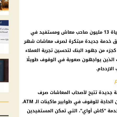
في خطوة تهدف إلى تسهيل حياة 13 مليون صاحب معاش ومستفيد في
لاق خدمة جديدة مبتكرة لصرف معاشات شهر
لمبادرة كجزء من جهود البنك لتحسين تجربة العملاء
 الذين يواجهون صعوبة في الوقوف طويلًا
الازدحام.
م
ة جديدة تتيح لأصحاب المعاشات صرف
مستحقاتهم بسهولة وراحة، دون الحاجة للوقوف في طوابير ماكينات الـ ATM.
دمة "كاش أواي"، التي تمكن المستفيدين