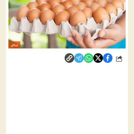
بيض
شارك