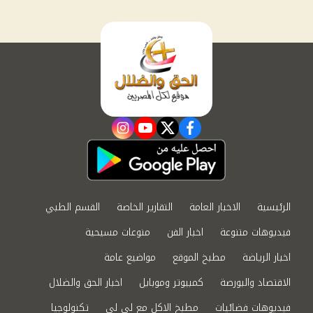
instagram
youtube
twitter
facebook
الرئيسية
الاخبار العامة
التقارير الخاصة
القسم الطبي
فيديوهات متنوعة
اخبار الفن
منوعات مسيحية
اخبار الرياضة
مطبخ الموقع
مواضيع عامة
الاقتصاد والبورصة
كمبيوتر وموبايل
اخبار الحق والضلال
فيديوهات فضائيات
مطبخ الاكل مع لى لى
تكنولوجيا